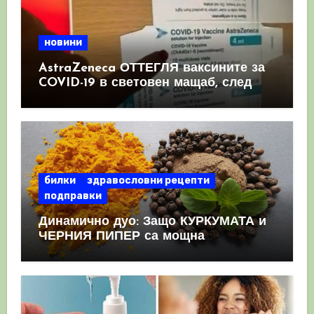
новини
AstraZeneca ОТТЕГЛЯ ваксините за
COVID-19 в световен мащаб, след
като призна, че те причиняват
КРЪВНИ съсиреци
билки
здравословни рецепти
подправки
Динамично дуо: Защо КУРКУМАТА и
ЧЕРНИЯ ПИПЕР са мощна
комбинация