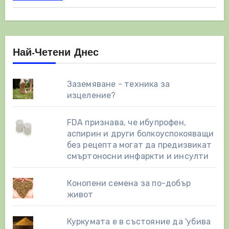
Най-Четени Днес
Заземяване - техника за
изцеление?
FDA признава, че ибупрофен,
аспирин и други болкоуспокояващи
без рецепта могат да предизвикат
смъртоносни инфаркти и инсулти
Конопени семена за по-добър
живот
Куркумата е в състояние да 'убива