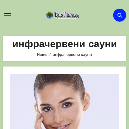
Skip
to
content
инфрачервени сауни
Home
инфрачервени сауни