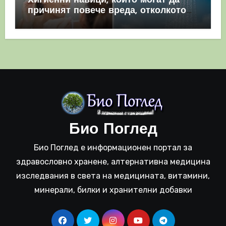
Хигиенни навици, които могат да
причинят повече вреда, отколкото
полза
Био Поглед
Био Поглед е информационен портал за
здравословно хранене, алтернативна медицина
изследвания в света на медицината, витамини,
минерали, билки и хранителни добавки