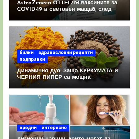
AstraZeneca ОТТЕГЛЯ ваксините за
COVID-19 в световен мащаб, след
като призна, че те причиняват
КРЪВНИ съсиреци
билки
здравословни рецепти
подправки
Динамично дуо: Защо КУРКУМАТА и
ЧЕРНИЯ ПИПЕР са мощна
комбинация
вредни
интересно