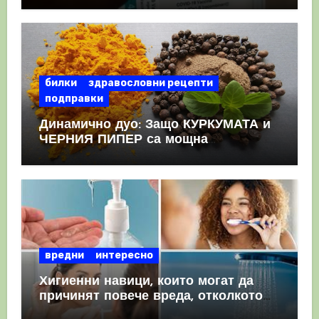
КРЪВНИ съсиреци
билки
здравословни рецепти
подправки
Динамично дуо: Защо КУРКУМАТА и
ЧЕРНИЯ ПИПЕР са мощна
комбинация
вредни
интересно
Хигиенни навици, които могат да
причинят повече вреда, отколкото
полза