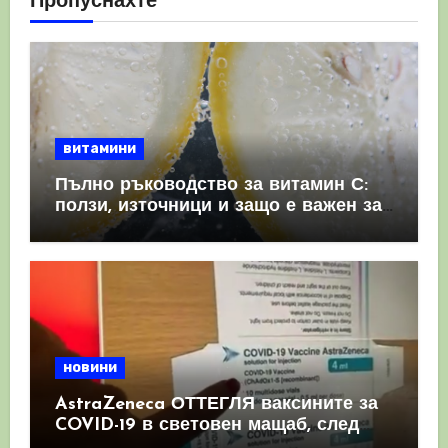
Пропуснахте
витамини
Пълно ръководство за витамин С:
ползи, източници и защо е важен за
имунната система
новини
AstraZeneca ОТТЕГЛЯ ваксините за
COVID-19 в световен мащаб, след
като призна, че те причиняват