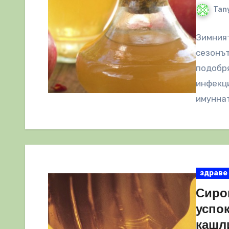
Tany
Зимният
сезонът
подобря
инфекци
имуннат
здраве
Сироп
успо
кашл