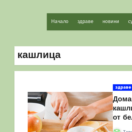
Начало
здраве
новини
с
кашлица
здраве
Дома
кашл
от б