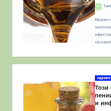
Tany
Мразите
запозна
ефекти
на кашл
здраве
Този 
пени
и ин