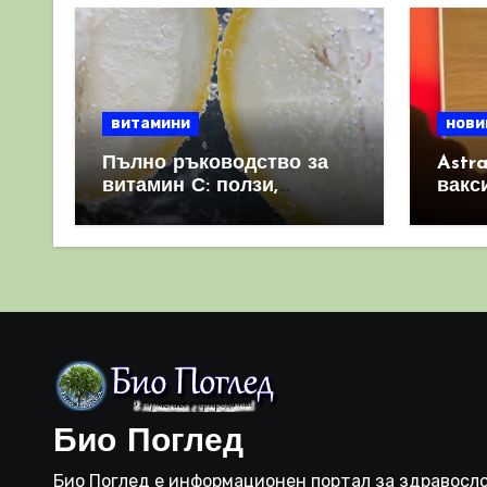
страници
витамини
нови
Пълно ръководство за
Astr
витамин С: ползи,
вакс
източници и защо е
свет
важен за имунната
като 
система
прич
съси
Био Поглед
Био Поглед е информационен портал за здравосло