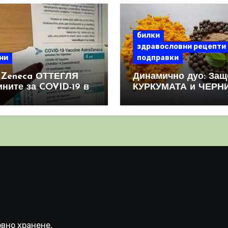
билки
здравословни рецепти
ни
подправки
aZeneca ОТТЕГЛЯ
Динамично дуо: Защ
ините за COVID-19 в
КУРКУМАТА и ЧЕРН
овен мащаб, след
ПИПЕР са мощна
призна, че те
комбинация
иняват КРЪВНИ
реци
вно хранене,