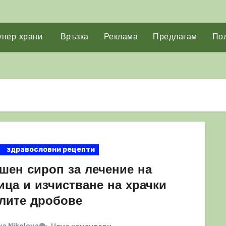
упер храни
Връзка
Реклама
Предлагам
Пол
здравословни рецепти
шен сироп за лечение на
ица и изчистване на храчки
елите дробове