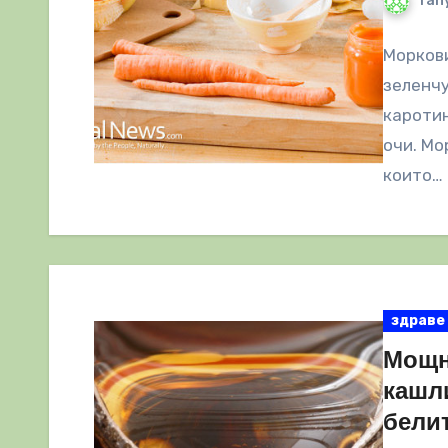
Tany
Моркови
зеленчу
каротин
очи. Мо
които…
здраве
Мощн
кашли
бели