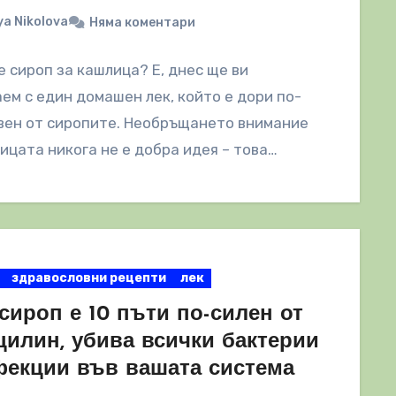
a Nikolova
Няма коментари
 сироп за кашлица? Е, днес ще ви
ем с един домашен лек, който е дори по-
вен от сиропите. Необръщането внимание
ицата никога не е добра идея – това…
здравословни рецепти
лек
сироп е 10 пъти по-силен от
цилин, убива всички бактерии
фекции във вашата система