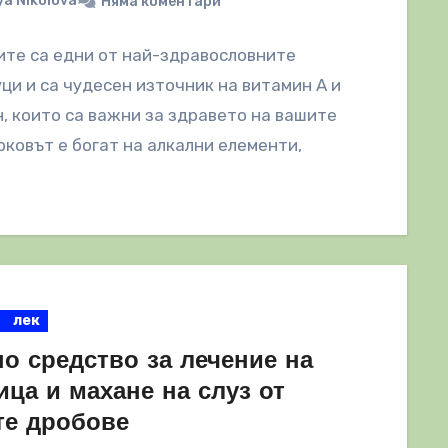
a Nikolova
Няма коментари
те са едни от най-здравословните
ци и са чудесен източник на витамин А и
, които са важни за здравето на вашите
рковът е богат на алкални елементи,
лек
о средство за лечение на
ца и махане на слуз от
те дробове