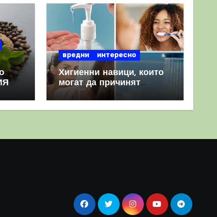
вредни
интересно
о
Хигиенни навици, които
ИЯ
могат да причинят
повече вреда, отколкото
полза