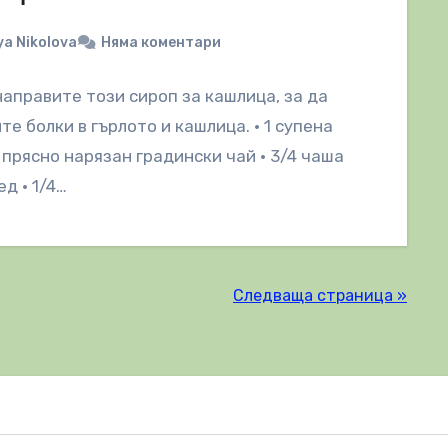
a Nikolova
Няма коментари
направите този сироп за кашлица, за да
те болки в гърлото и кашлица. • 1 супена
прясно нарязан градински чай • 3/4 чаша
ед • 1/4…
Следваща страница »