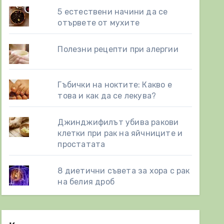
5 естествени начини да се
отървете от мухите
Полезни рецепти при алергии
Гъбички на ноктите: Какво е
това и как да се лекува?
Джинджифилът убива ракови
клетки при рак на яйчниците и
простатата
8 диетични съвета за хора с рак
на белия дроб