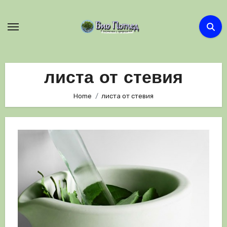
Skip
to
content
листа от стевия
Home
листа от стевия