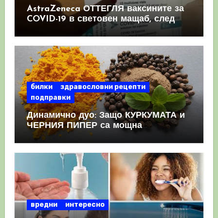
AstraZeneca ОТТЕГЛЯ ваксините за
COVID-19 в световен мащаб, след
като призна, че те причиняват
КРЪВНИ съсиреци
билки
здравословни рецепти
подправки
Динамично дуо: Защо КУРКУМАТА и
ЧЕРНИЯ ПИПЕР са мощна
комбинация
вредни
интересно