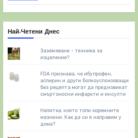
Най-Четени Днес
Заземяване - техника за
изцеление?
FDA признава, че ибупрофен,
аспирин и други болкоуспокояващи
без рецепта могат да предизвикат
смъртоносни инфаркти и инсулти
Напитка, която топи коремните
мазнини. Как да си я направим у
дома?