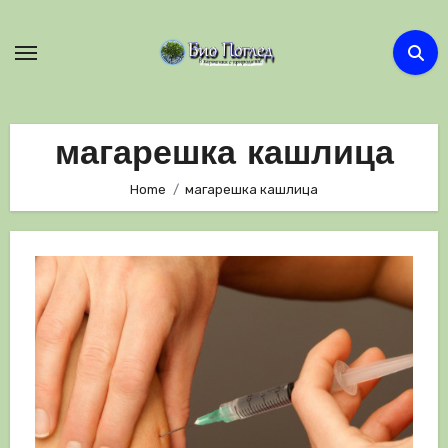
Skip
to
content
магарешка кашлица
Home
магарешка кашлица