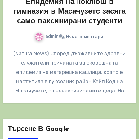
Епидемия на коклюш в
гимназия в Масачузетс засяга
само ваксинирани студенти
admin
Няма коментари
(NaturalNews) Според държавните здравни
служители причината за скорошната
епидемия на магарешка кашлица, която е
настъпила в луксозния район Кейп Код на
Масачузетс, са неваксинираните деца. Но
както е докладвано от…
Търсене В Google