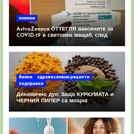
новини
AstraZeneca ОТТЕГЛЯ ваксините за
COVID-19 в световен мащаб, след
като призна, че те причиняват
КРЪВНИ съсиреци
билки
здравословни рецепти
подправки
Динамично дуо: Защо КУРКУМАТА и
ЧЕРНИЯ ПИПЕР са мощна
комбинация