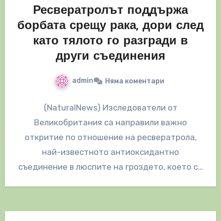
Ресвератролът поддържа
борбата срещу рака, дори след
като тялото го разгради в
други съединения
admin
Няма коментари
(NaturalNews) Изследователи от
Великобритания са направили важно
откритие по отношение на ресвератрола,
най-известното антиоксидантно
съединение в люспите на гроздето, което се
хвали заради неговите невероятни
противоракови ползи и против стареене.…