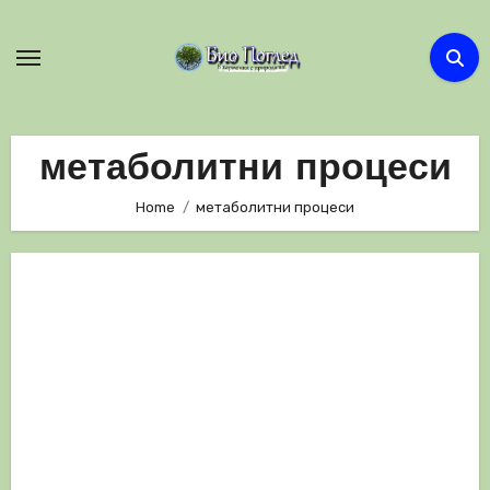
Skip
to
content
метаболитни процеси
Home
метаболитни процеси