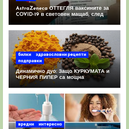
AstraZeneca ОТТЕГЛЯ ваксините за
COVID-19 в световен мащаб, след
като призна, че те причиняват
КРЪВНИ съсиреци
билки
здравословни рецепти
подправки
Динамично дуо: Защо КУРКУМАТА и
ЧЕРНИЯ ПИПЕР са мощна
комбинация
вредни
интересно