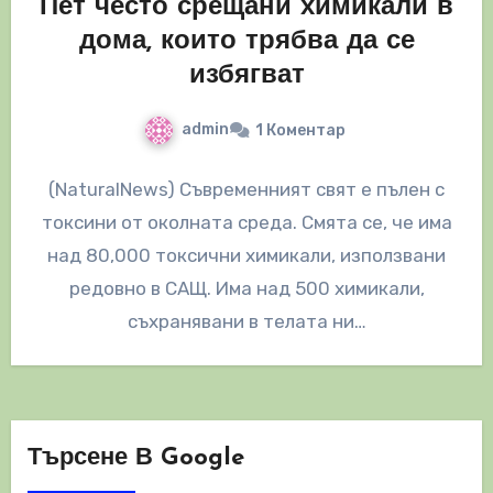
Пет често срещани химикали в
дома, които трябва да се
избягват
admin
1 Коментар
(NaturalNews) Съвременният свят е пълен с
токсини от околната среда. Смята се, че има
над 80,000 токсични химикали, използвани
редовно в САЩ. Има над 500 химикали,
съхранявани в телата ни…
Търсене В Google