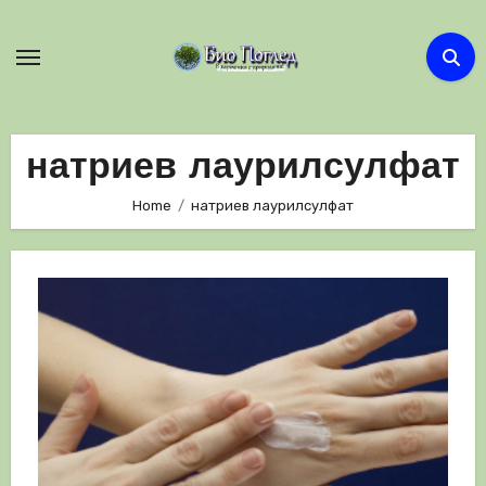
Skip
to
content
натриев лаурилсулфат
Home
натриев лаурилсулфат