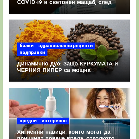
COVID-19 в световен мащаб, след
като призна, че те причиняват
КРЪВНИ съсиреци
билки
здравословни рецепти
подправки
Динамично дуо: Защо КУРКУМАТА и
ЧЕРНИЯ ПИПЕР са мощна
комбинация
вредни
интересно
Хигиенни навици, които могат да
причинят повече вреда, отколкото