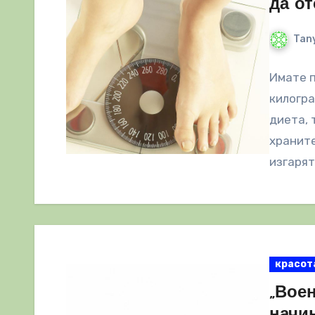
да о
Tany
Имате п
килогр
диета, 
храните
изгарят
красот
„Воен
начи