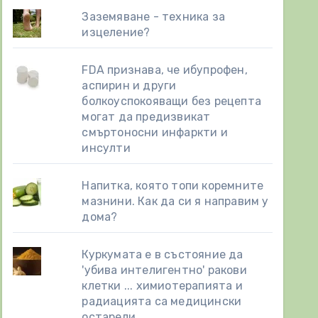
Заземяване - техника за
изцеление?
FDA признава, че ибупрофен,
аспирин и други
болкоуспокояващи без рецепта
могат да предизвикат
смъртоносни инфаркти и
инсулти
Напитка, която топи коремните
мазнини. Как да си я направим у
дома?
Куркумата е в състояние да
'убива интелигентно' ракови
клетки ... химиотерапията и
радиацията са медицински
остарели