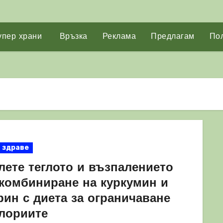
упер храни
Връзка
Реклама
Предлагам
Пол
здраве
лете теглото и възпалението
 комбиниране на куркумин и
рин с диета за ограничаване
алориите