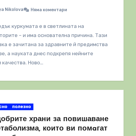
a Nikolova
Няма коментари
дък куркумата е в светлината на
орите – и има основателна причина. Тази
ка е зачитана за здравните й предимства
ве, а науката днес подкрепя нейните
 качества. Ново…
сно
полезно
добрите храни за повишаване
етаболизма, които ви помaгат