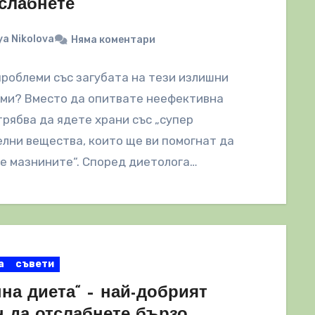
тслабнете
a Nikolova
Няма коментари
роблеми със загубата на тези излишни
ами? Вместо да опитвате неефективна
трябва да ядете храни със „супер
лни вещества, които ще ви помогнат да
е мазнините“. Според диетолога…
а
съвети
на диета“ – най-добрият
н да отслабнете бързо