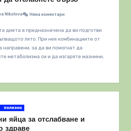
a Nikolova
Няма коментари
а диета е предназначена да ви подготви
ъпващото лято. При нея комбинациите от
а направени, за да ви помогнат да
те метаболизма си и да изгаряте мазнини,
полезно
ни яйца за отслабване и
о здраве