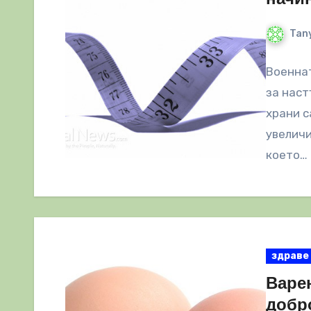
Tany
Военнат
за наст
храни с
увеличи
което…
здраве
Варе
добр