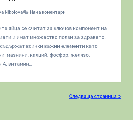
a Nikolova
Няма коментари
те яйца се считат за ключов компонент на
иети и имат множество ползи за здравето.
 съдържат всички важни елементи като
и, мазнини, калций, фосфор, желязо,
 А, витамин…
Следваща страница »