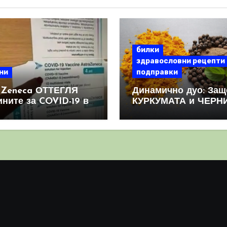
билки
здравословни рецепти
ни
подправки
aZeneca ОТТЕГЛЯ
Динамично дуо: Защ
ините за COVID-19 в
КУРКУМАТА и ЧЕРН
овен мащаб, след
ПИПЕР са мощна
призна, че те
комбинация
иняват КРЪВНИ
реци