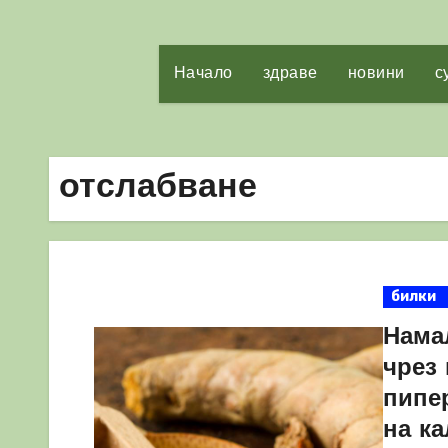
Начало
здраве
новини
с
отслабване
билки
Нама
чрез
пипе
на к