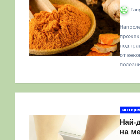
Tany
Напосле
прожект
подправ
от веко
полезни
интере
Най-
на м