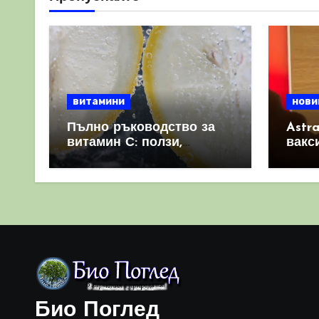
страници
витамини
нови
Пълно ръководство за
Astr
витамин С: ползи,
вакс
източници и защо е
свет
важен за имунната
като 
система
прич
съси
Био Поглед