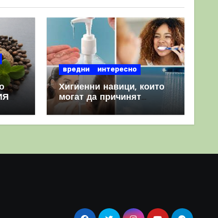
вредни
интересно
о
Хигиенни навици, които
ИЯ
могат да причинят
повече вреда, отколкото
полза