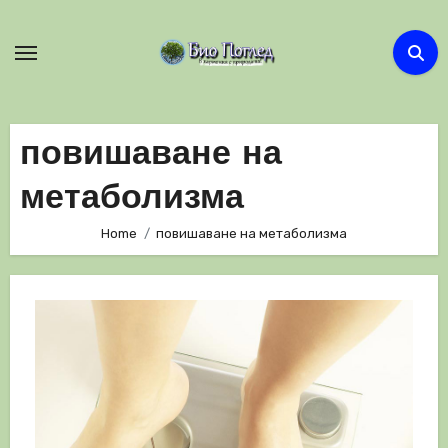
Skip
to
content
повишаване на
метаболизма
Home
повишаване на метаболизма