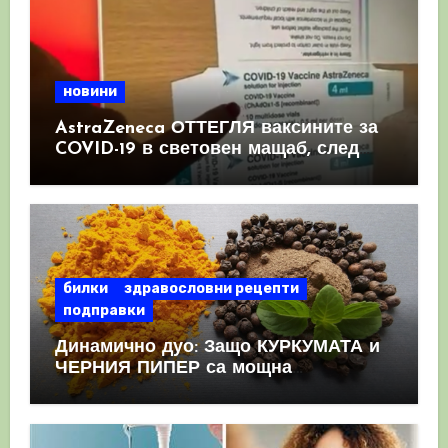
новини
AstraZeneca ОТТЕГЛЯ ваксините за
COVID-19 в световен мащаб, след
като призна, че те причиняват
КРЪВНИ съсиреци
билки
здравословни рецепти
подправки
Динамично дуо: Защо КУРКУМАТА и
ЧЕРНИЯ ПИПЕР са мощна
комбинация