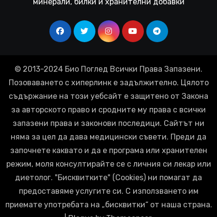
минерали, билки и хранителни добавки
© 2013-2024 Био Поглед Всички Права Запазени.
Позоваването с хиперлинк е задължително. Цялото
съдържание на този уебсайт е защитено от Закона
за авторското право и сродните му права с всички
запазени права и законови последици. Сайтът ни
няма за цел да дава медицински съвети. Преди да
започнете каквато и да е програма или хранителен
режим, моля консултирайте се с личния си лекар или
диетолог. "Бисквитките" (Cookies) ни помагат да
предоставяме услугите си. С използването им
приемате употребата на „бисквитки“ от наша страна.