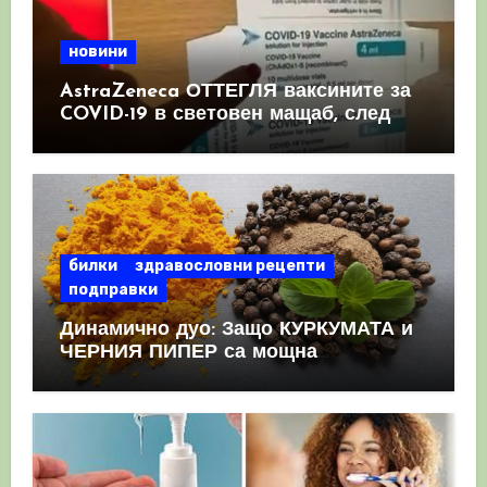
новини
AstraZeneca ОТТЕГЛЯ ваксините за
COVID-19 в световен мащаб, след
като призна, че те причиняват
КРЪВНИ съсиреци
билки
здравословни рецепти
подправки
Динамично дуо: Защо КУРКУМАТА и
ЧЕРНИЯ ПИПЕР са мощна
комбинация