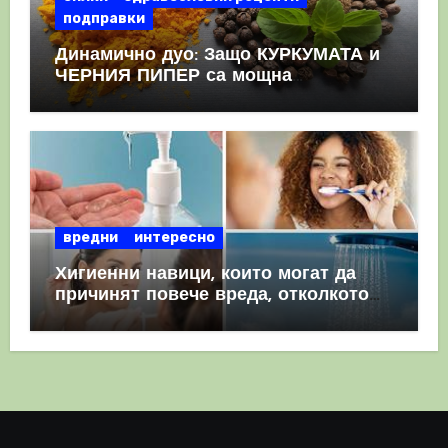
подправки
Динамично дуо: Защо КУРКУМАТА и
ЧЕРНИЯ ПИПЕР са мощна
комбинация
вредни
интересно
Хигиенни навици, които могат да
причинят повече вреда, отколкото
полза