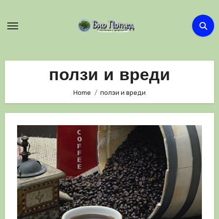
Skip
to
content
ползи и вреди
Home
ползи и вреди