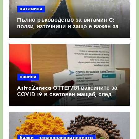
витамини
Пълно ръководство за витамин С:
ползи, източници и защо е важен за
имунната система
новини
AstraZeneca ОТТЕГЛЯ ваксините за
COVID-19 в световен мащаб, след
като призна, че те причиняват
КРЪВНИ съсиреци
билки
здравословни рецепти