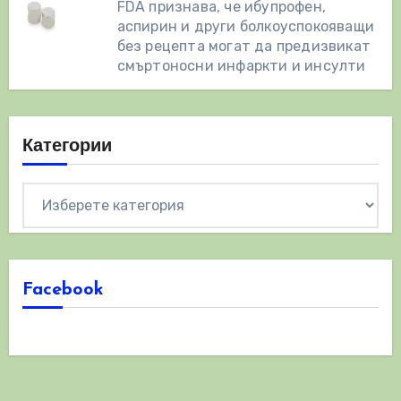
FDA признава, че ибупрофен,
аспирин и други болкоуспокояващи
без рецепта могат да предизвикат
смъртоносни инфаркти и инсулти
Категории
Категории
Facebook