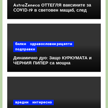
AstraZeneca ОТТЕГЛЯ ваксините за
COVID-19 в световен мащаб, след
като призна, че те причиняват
КРЪВНИ съсиреци
билки
здравословни рецепти
подправки
Динамично дуо: Защо КУРКУМАТА и
ЧЕРНИЯ ПИПЕР са мощна
комбинация
вредни
интересно