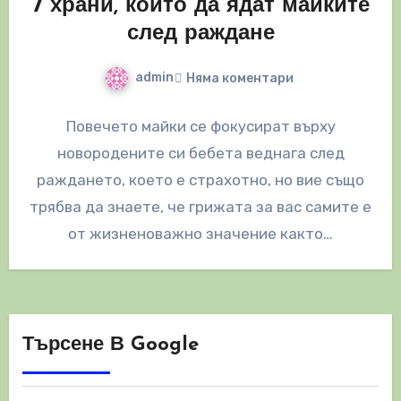
7 храни, които да ядат майките
след раждане
admin
Няма коментари
Повечето майки се фокусират върху
новородените си бебета веднага след
раждането, което е страхотно, но вие също
трябва да знаете, че грижата за вас самите е
от жизненоважно значение както…
Търсене В Google