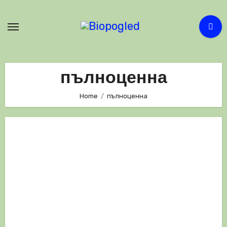
Skip
to
content
пълноценна
Home
пълноценна