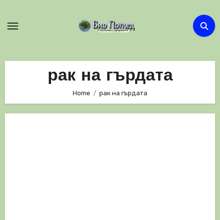
Skip
to
content
рак на гърдата
Home
рак на гърдата