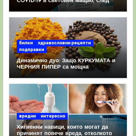
COVID-19 в световен мащаб, след
като призна, че те причиняват
КРЪВНИ съсиреци
билки
здравословни рецепти
подправки
Динамично дуо: Защо КУРКУМАТА и
ЧЕРНИЯ ПИПЕР са мощна
комбинация
вредни
интересно
Хигиенни навици, които могат да
причинят повече вреда, отколкото