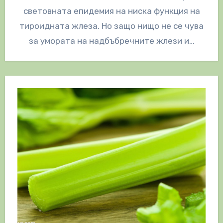
световната епидемия на ниска функция на
тироидната жлеза. Но защо нищо не се чува
за умората на надбъбречните жлези и…