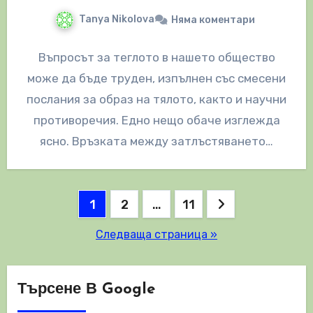
Tanya Nikolova
Няма коментари
Въпросът за теглото в нашето общество
може да бъде труден, изпълнен със смесени
послания за образ на тялото, както и научни
противоречия. Едно нещо обаче изглежда
ясно. Връзката между затлъстяването…
Разделяне
1
2
…
11
на
Следваща страница »
публикациите
на
Търсене В Google