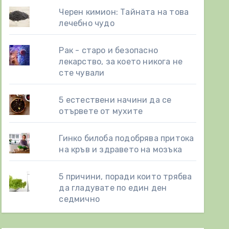
Черен кимион: Тайната на това
лечебно чудо
Рак - старо и безопасно
лекарство, за което никога не
сте чували
5 естествени начини да се
отървете от мухите
Гинко билоба подобрява притока
на кръв и здравето на мозъка
5 причини, поради които трябва
да гладувате по един ден
седмично