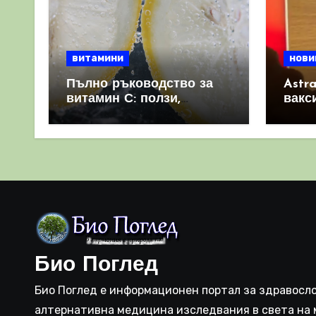
витамини
нови
Пълно ръководство за
Astr
витамин С: ползи,
вакс
източници и защо е
свет
важен за имунната
като 
система
прич
съси
Био Поглед
Био Поглед е информационен портал за здравосло
алтернативна медицина изследвания в света на 