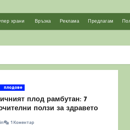
упер храни
Връзка
Реклама
Предлагам
Пол
плодове
ичният плод рамбутан: 7
ючителни ползи за здравето
in
1 Коментар