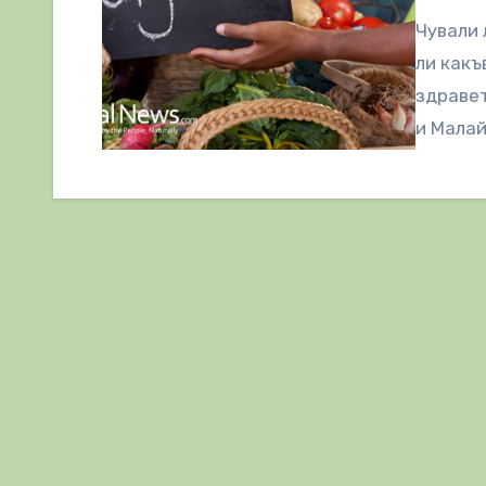
Чували 
ли какъ
здравет
и Малай