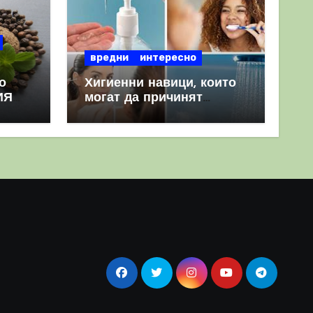
вредни
интересно
о
Хигиенни навици, които
ИЯ
могат да причинят
повече вреда, отколкото
полза