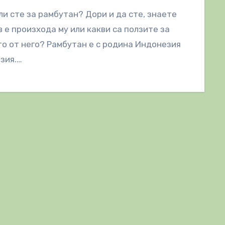
ли сте за рамбутан? Дори и да сте, знаете
в е произхода му или какви са ползите за
о от него? Рамбутан е с родина Индонезия
зия.…