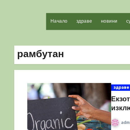
Начало
здраве
новини
с
рамбутан
здраве
Екзот
изкл
adm