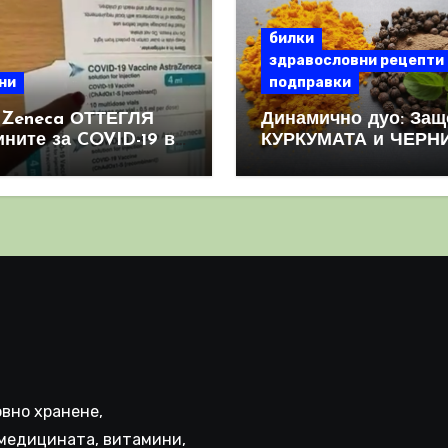
билки
здравословни рецепти
ни
подправки
aZeneca ОТТЕГЛЯ
Динамично дуо: Защ
ините за COVID-19 в
КУРКУМАТА и ЧЕРН
овен мащаб, след
ПИПЕР са мощна
призна, че те
комбинация
иняват КРЪВНИ
реци
вно хранене,
медицината, витамини,