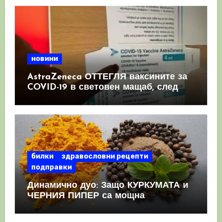
новини
AstraZeneca ОТТЕГЛЯ ваксините за
COVID-19 в световен мащаб, след
като призна, че те причиняват
КРЪВНИ съсиреци
билки
здравословни рецепти
подправки
Динамично дуо: Защо КУРКУМАТА и
ЧЕРНИЯ ПИПЕР са мощна
комбинация