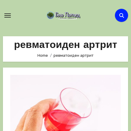
Skip
to
content
ревматоиден артрит
Home
ревматоиден артрит