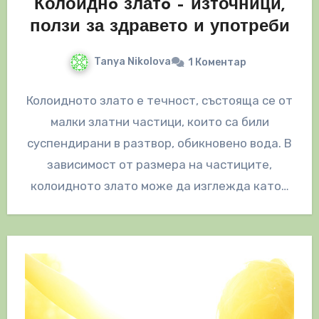
Колоиднo златo – източници,
ползи за здравето и употреби
Tanya Nikolova
1 Коментар
Колоидното злато е течност, състояща се от
малки златни частици, които са били
суспендирани в разтвор, обикновено вода. В
зависимост от размера на частиците,
колоидното злато може да изглежда като…