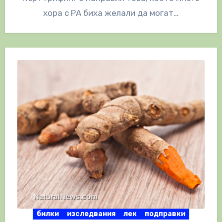
хора с РА биха желали да могат…
билки
изследвания
лек
подправки