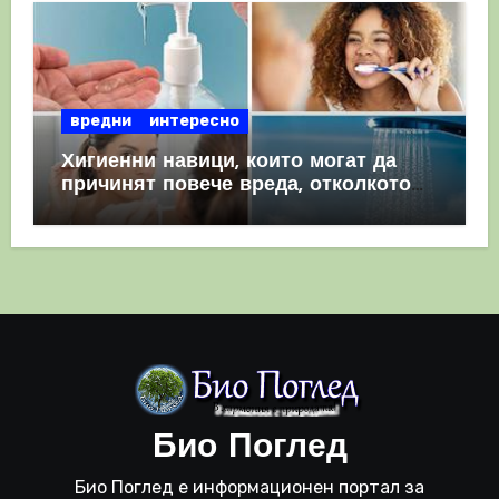
вредни
интересно
Хигиенни навици, които могат да
причинят повече вреда, отколкото
полза
Био Поглед
Био Поглед е информационен портал за