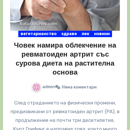
вегетарианство
здраве
лек
новини
Човек намира облекчение на
ревматоиден артрит със
сурова диета на растителна
основа
admin
Няма коментари
След страданието на физически промени,
предизвикани от ревматоиден артрит (РА), в
продължение на почти три десетилетия,
Кърт Грифинг е направил това, което много