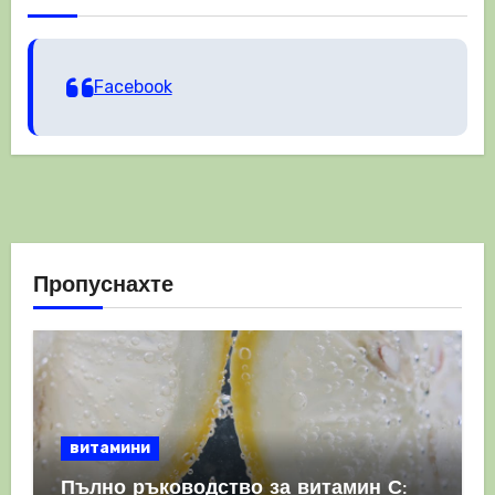
Facebook
Пропуснахте
витамини
Пълно ръководство за витамин С: