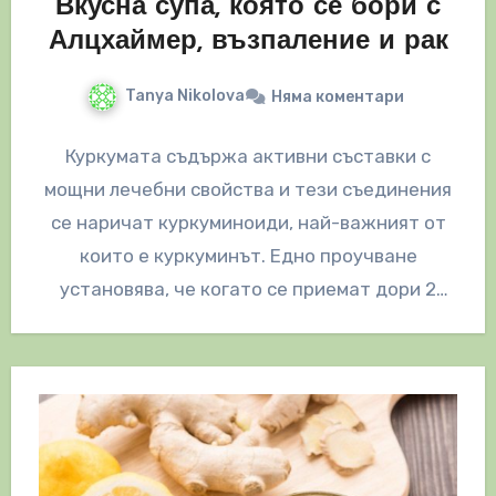
Вкусна супа, която се бори с
Алцхаймер, възпаление и рак
Tanya Nikolova
Няма коментари
Куркумата съдържа активни съставки с
мощни лечебни свойства и тези съединения
се наричат куркуминоиди, най-важният от
които е куркуминът. Едно проучване
установява, че когато се приемат дори 2
грама куркумин,…