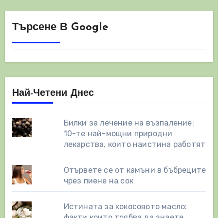
публикациите
на
Търсене В Google
страници
Най-Четени Днес
Билки за лечение на възпаление:
10-те най-мощни природни
лекарства, които наистина работят
Отървете се от камъни в бъбреците
чрез пиене на сок
Истината за кокосовото масло:
факти които трябва да знаете