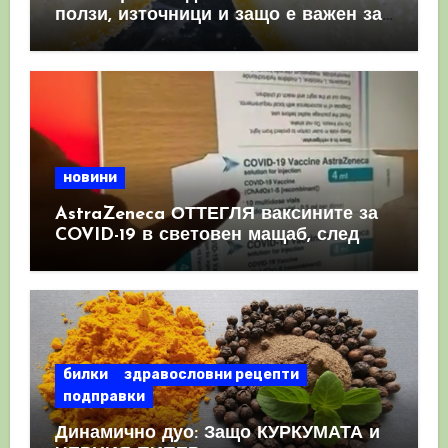
ползи, източници и защо е важен за
имунната система
новини
AstraZeneca ОТТЕГЛЯ ваксините за
COVID-19 в световен мащаб, след
като призна, че те причиняват
КРЪВНИ съсиреци
билки
здравословни рецепти
подправки
Динамично дуо: Защо КУРКУМАТА и