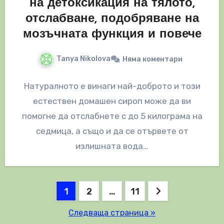
на детоксикация на тялото,
отслабване, подобряване на
мозъчната функция и повече
Tanya Nikolova
Няма коментари
Натуралното е винаги най-доброто и този
естествен домашен сироп може да ви
помогне да отслабнете с до 5 килограма на
седмица, а също и да се отървете от
излишната вода…
Разделяне
1
2
…
11
на
Следваща страница »