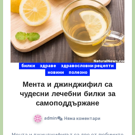
билки
здраве
здравословни рецепти
новини
полезно
Мента и джинджифил са
чудесни лечебни билки за
самоподдържане
admin
Няма коментари
Мента и джинджифилът са две от любимите