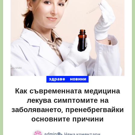
здраве
новини
Как съвременната медицина
лекува симптомите на
заболяването, пренебрегвайки
основните причини
admin
Няма коментари