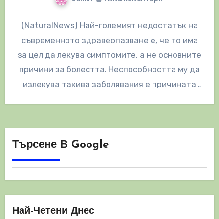
(NaturalNews) Най-големият недостатък на
съвременното здравеопазване е, че то има
за цел да лекува симптомите, а не основните
причини за болестта. Неспособността му да
излекува такива заболявания е причината
милиони…
Търсене В Google
Най-Четени Днес