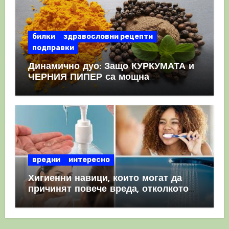
билки
здравословни рецепти
подправки
Динамично дуо: Защо КУРКУМАТА и
ЧЕРНИЯ ПИПЕР са мощна
комбинация
вредни
интересно
Хигиенни навици, които могат да
причинят повече вреда, отколкото
полза