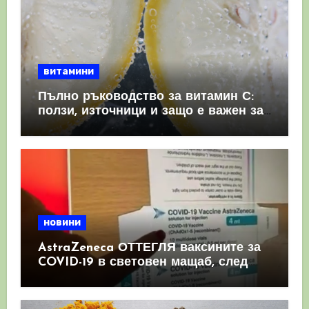
витамини
Пълно ръководство за витамин С:
ползи, източници и защо е важен за
имунната система
новини
AstraZeneca ОТТЕГЛЯ ваксините за
COVID-19 в световен мащаб, след
като призна, че те причиняват
КРЪВНИ съсиреци