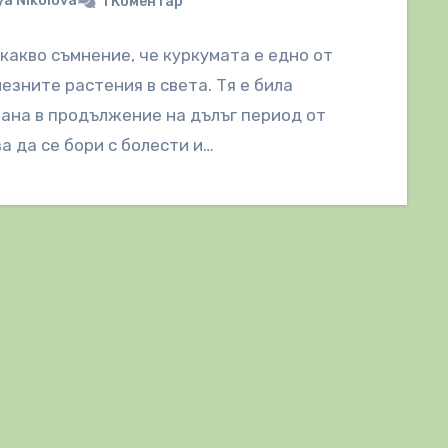
a Nikolova
1 Коментар
какво съмнение, че куркумата е едно от
езните растения в света. Тя е била
ана в продължение на дълъг период от
за да се бори с болести и…