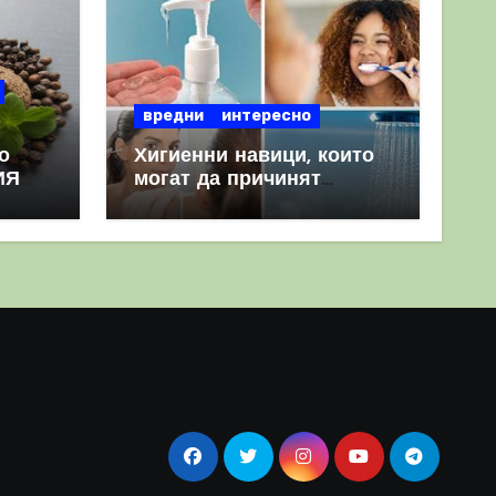
вредни
интересно
о
Хигиенни навици, които
ИЯ
могат да причинят
повече вреда, отколкото
полза