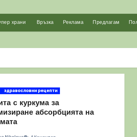
упер храни
Връзка
Реклама
Предлагам
Пол
здравословни рецепти
та с куркума за
мизиране абсорбцията на
умата