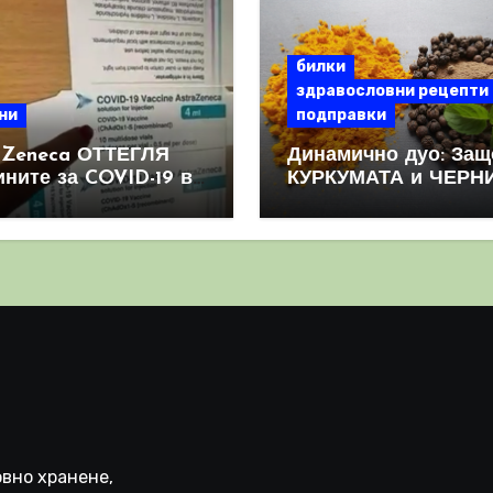
билки
здравословни рецепти
ни
подправки
aZeneca ОТТЕГЛЯ
Динамично дуо: Защ
ините за COVID-19 в
КУРКУМАТА и ЧЕРН
овен мащаб, след
ПИПЕР са мощна
призна, че те
комбинация
иняват КРЪВНИ
реци
вно хранене,