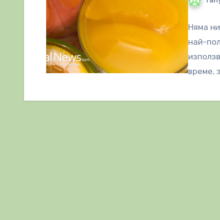
Tany
Няма ни
най-пол
използв
време, 