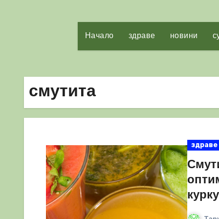
Начало
здраве
новини
с
смутита
здраве
Смути
опти
курк