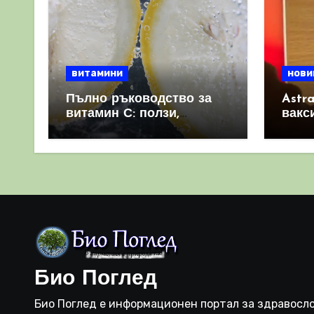
витамини
нови
Пълно ръководство за
Astr
витамин С: ползи,
вакс
източници и защо е
свет
важен за имунната
като 
система
прич
съси
Био Поглед
Био Поглед е информационен портал за здравосло