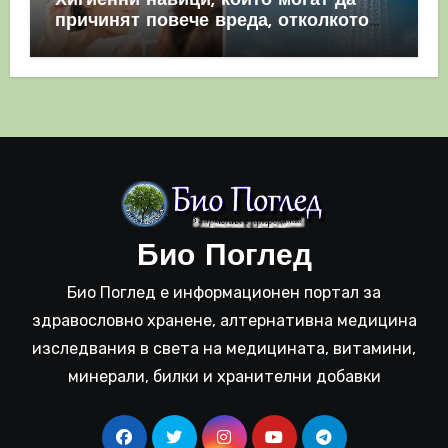
Хигиенни навици, които могат да
причинят повече вреда, отколкото
полза
Био Поглед
Био Поглед е информационен портал за
здравословно хранене, алтернативна медицина
изследвания в света на медицината, витамини,
минерали, билки и хранителни добавки