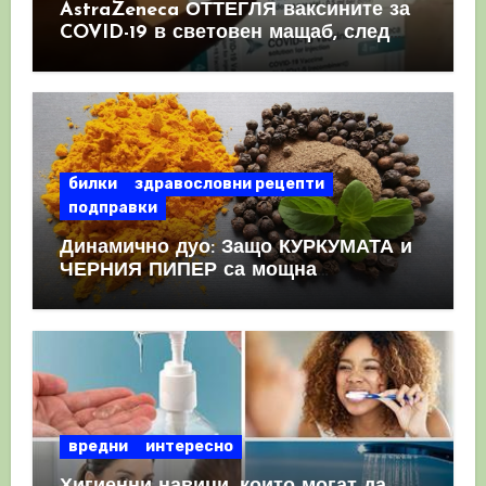
AstraZeneca ОТТЕГЛЯ ваксините за
COVID-19 в световен мащаб, след
като призна, че те причиняват
КРЪВНИ съсиреци
билки
здравословни рецепти
подправки
Динамично дуо: Защо КУРКУМАТА и
ЧЕРНИЯ ПИПЕР са мощна
комбинация
вредни
интересно