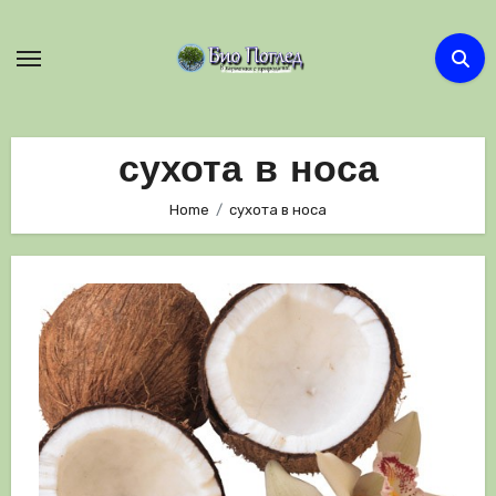
Skip
to
content
сухота в носа
Home
сухота в носа