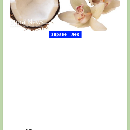
здраве
лек