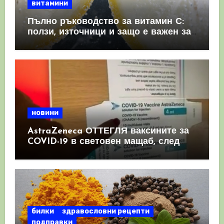
витамини
Пълно ръководство за витамин С:
ползи, източници и защо е важен за
имунната система
новини
AstraZeneca ОТТЕГЛЯ ваксините за
COVID-19 в световен мащаб, след
като призна, че те причиняват
КРЪВНИ съсиреци
билки
здравословни рецепти
подправки