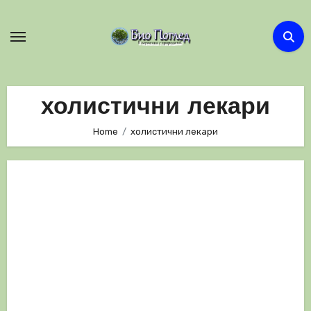
Skip
to
content
холистични лекари
Home
холистични лекари