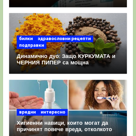
като призна, че те причиняват
КРЪВНИ съсиреци
билки
здравословни рецепти
подправки
Динамично дуо: Защо КУРКУМАТА и
ЧЕРНИЯ ПИПЕР са мощна
комбинация
вредни
интересно
Хигиенни навици, които могат да
причинят повече вреда, отколкото