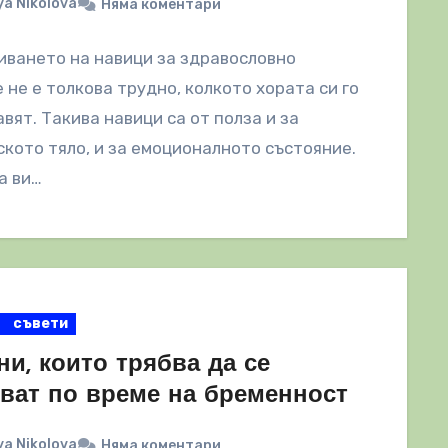
a Nikolova
Няма коментари
ването на навици за здравословно
 не е толкова трудно, колкото хората си го
вят. Такива навици са от полза и за
кото тяло, и за емоционалното състояние.
а ви…
съвети
ни, които трябва да се
гват по време на бременност
a Nikolova
Няма коментари