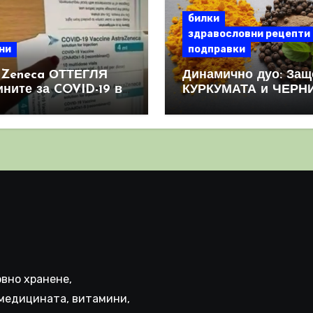
билки
здравословни рецепти
ни
подправки
aZeneca ОТТЕГЛЯ
Динамично дуо: Защ
ините за COVID-19 в
КУРКУМАТА и ЧЕРН
овен мащаб, след
ПИПЕР са мощна
призна, че те
комбинация
иняват КРЪВНИ
реци
вно хранене,
медицината, витамини,