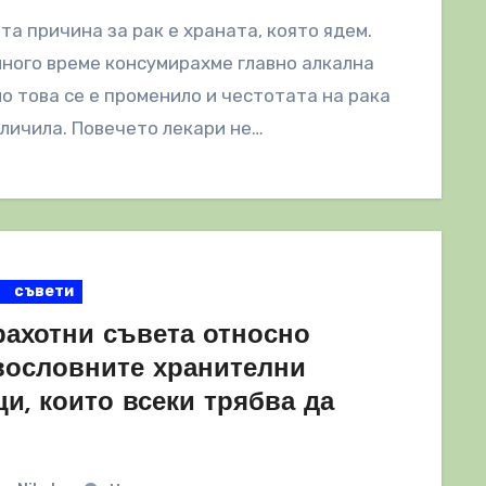
а причина за рак е храната, която ядем.
ного време консумирахме главно алкална
но това се е променило и честотата на рака
еличила. Повечето лекари не…
съвети
рахотни съвета относно
вословните хранителни
и, които всеки трябва да