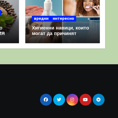
вредни
интересно
о
Хигиенни навици, които
ИЯ
могат да причинят
повече вреда, отколкото
полза