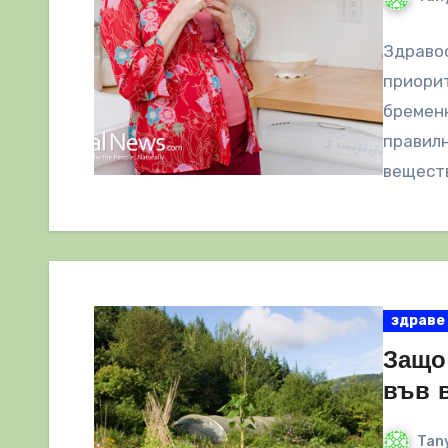
Здравос
приорит
бременн
правилн
веществ
здраве
Защо
във 
Tany