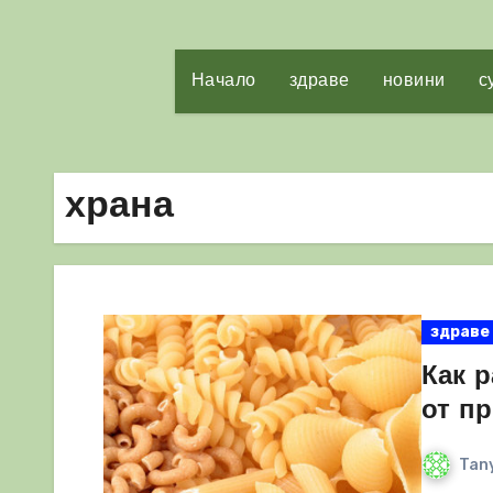
Начало
здраве
новини
с
храна
здраве
Как р
от пр
Tany