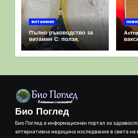
витамини
нови
Пълно ръководство за
Astr
витамин С: ползи,
вакс
източници и защо е
свет
важен за имунната
като 
система
прич
съси
Био Поглед
Био Поглед е информационен портал за здравосло
алтернативна медицина изследвания в света на 