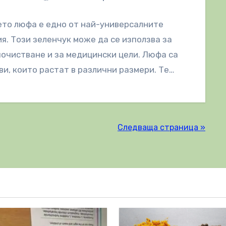
то люфа е едно от най-универсалните
я. Този зеленчук може да се използва за
почистване и за медицински цели. Люфа са
ви, които растат в различни размери. Те…
Следваща страница »