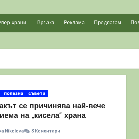
упер храни
Връзка
Реклама
Предлагам
Пол
полезно
съвети
акът се причинява най-вече
иема на „кисела“ храна
a Nikolova
3 Коментари