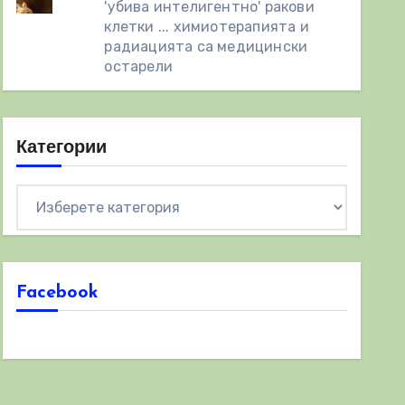
'убива интелигентно' ракови
клетки ... химиотерапията и
радиацията са медицински
остарели
Категории
Категории
Facebook