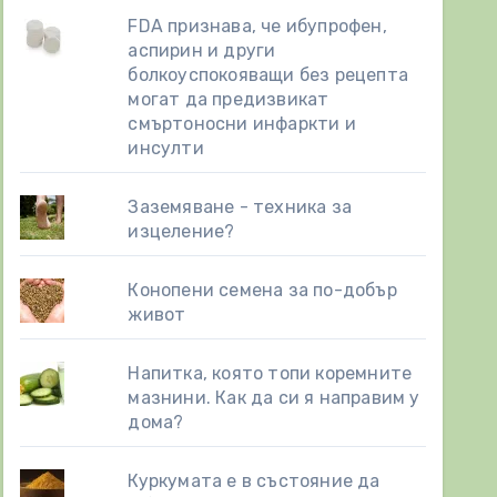
FDA признава, че ибупрофен,
аспирин и други
болкоуспокояващи без рецепта
могат да предизвикат
смъртоносни инфаркти и
инсулти
Заземяване - техника за
изцеление?
Конопени семена за по-добър
живот
Напитка, която топи коремните
мазнини. Как да си я направим у
дома?
Куркумата е в състояние да