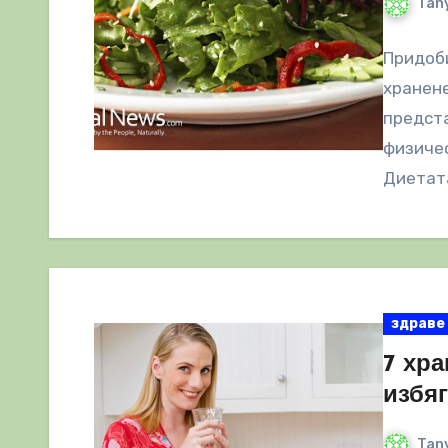
Tany
Придоби
хранене
предста
физичес
Диетат
здраве
7 хра
избя
Tany