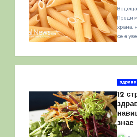
Водещат
Преди м
храна, 
се е ув
здраве
12 ст
здра
навиц
знае