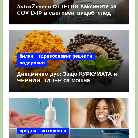
AstraZeneca ОТТЕГЛЯ ваксините за
COVID-19 в световен мащаб, след
като призна, че те причиняват
КРЪВНИ съсиреци
билки
здравословни рецепти
подправки
Динамично дуо: Защо КУРКУМАТА и
ЧЕРНИЯ ПИПЕР са мощна
комбинация
вредни
интересно