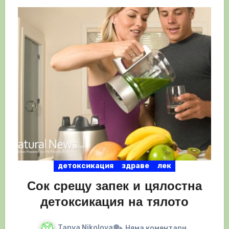
детоксикация
здраве
лек
Сок срещу запек и цялостна
детоксикация на тялото
Tanya Nikolova
Няма коментари