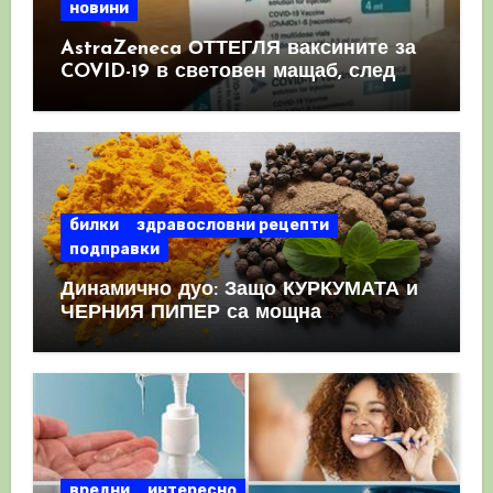
новини
AstraZeneca ОТТЕГЛЯ ваксините за
COVID-19 в световен мащаб, след
като призна, че те причиняват
КРЪВНИ съсиреци
билки
здравословни рецепти
подправки
Динамично дуо: Защо КУРКУМАТА и
ЧЕРНИЯ ПИПЕР са мощна
комбинация
вредни
интересно