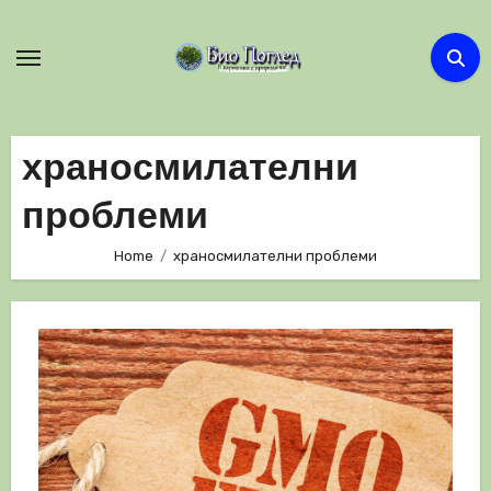
Skip
to
content
храносмилателни
проблеми
Home
храносмилателни проблеми