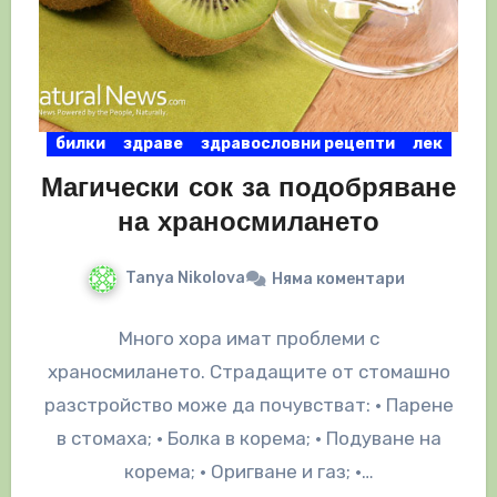
билки
здраве
здравословни рецепти
лек
Магически сок за подобряване
на храносмилането
Tanya Nikolova
Няма коментари
Много хора имат проблеми с
храносмилането. Страдащите от стомашно
разстройство може да почувстват: • Парене
в стомаха; • Болка в корема; • Подуване на
корема; • Оригване и газ; •…