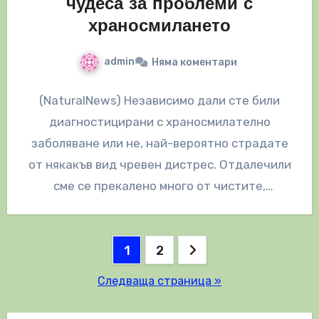
чудеса за проблеми с
храносмилането
admin
Няма коментари
(NaturalNews) Независимо дали сте били
диагностицирани с храносмилателно
заболяване или не, най-вероятно страдате
от някакъв вид чревен дистрес. Отдалечили
сме се прекалено много от чистите,
необработени и живи храни. Полученият…
Разделяне
1
2
на
Следваща страница »
публикациите