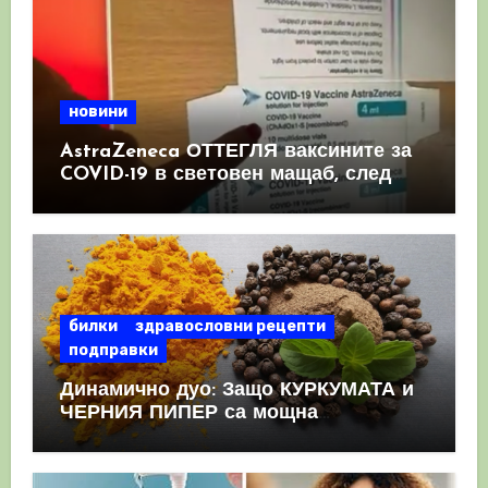
новини
AstraZeneca ОТТЕГЛЯ ваксините за
COVID-19 в световен мащаб, след
като призна, че те причиняват
КРЪВНИ съсиреци
билки
здравословни рецепти
подправки
Динамично дуо: Защо КУРКУМАТА и
ЧЕРНИЯ ПИПЕР са мощна
комбинация