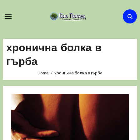
Skip
to
content
хронична болка в
гърба
Home
хронична болка в гърба