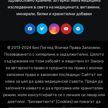
здравословно хранене, алтернативна медицина
изследвания в света на медицината, витамини,
минерали, билки и хранителни добавки
© 2013-2024 Био Поглед Всички Права Запазени.
Позоваването с хиперлинк е задължително. Цялото
съдържание на този уебсайт е защитено от Закона
за авторското право и сродните му права с всички
запазени права и законови последици. Сайтът ни
няма за цел да дава медицински съвети. Преди да
започнете каквато и да е програма или хранителен
режим, моля консултирайте се с личния си лекар или
диетолог. "Бисквитките" (Cookies) ни помагат да