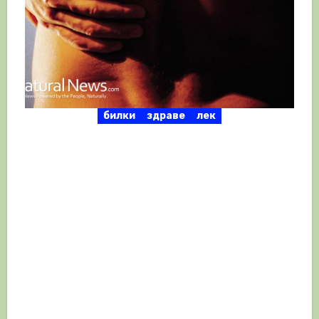
билки
здраве
лек