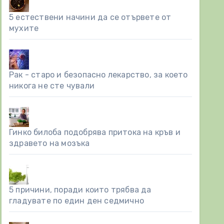
5 естествени начини да се отървете от
мухите
Рак - старо и безопасно лекарство, за което
никога не сте чували
Гинко билоба подобрява притока на кръв и
здравето на мозъка
5 причини, поради които трябва да
гладувате по един ден седмично