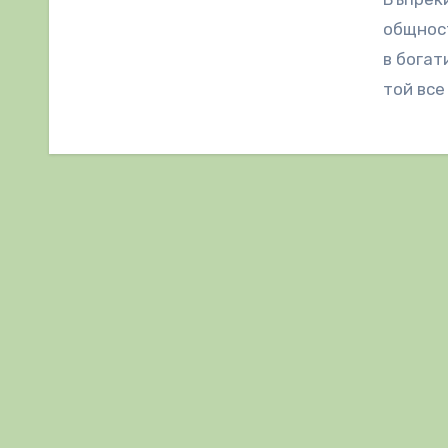
общност
в богат
той все