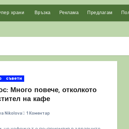
упер храни
Връзка
Реклама
Предлагам
Пол
о
съвети
с: Много повече, отколкото
стител на кафе
a Nikolova
1 Коментар
, че кофеинът е по-приемлив в здравните