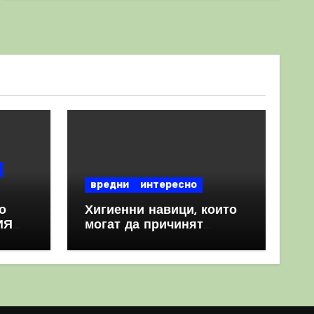
вредни
интересно
о
Хигиенни навици, които
ИЯ
могат да причинят
повече вреда, отколкото
полза