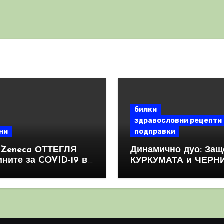
билки
здравословни рецепти
ни
подправки
aZeneca ОТТЕГЛЯ
Динамично дуо: Защ
ините за COVID-19 в
КУРКУМАТА и ЧЕРН
овен мащаб, след
ПИПЕР са мощна
призна, че те
комбинация
иняват КРЪВНИ
реци