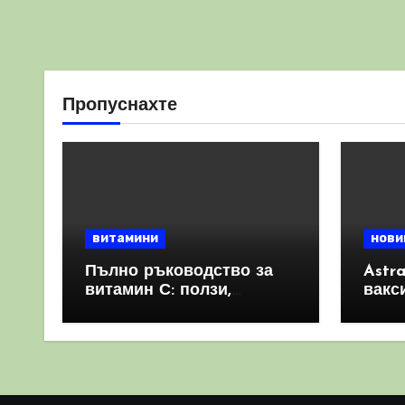
Пропуснахте
витамини
нови
Пълно ръководство за
Astr
витамин С: ползи,
вакс
източници и защо е
свет
важен за имунната
като 
система
прич
съси