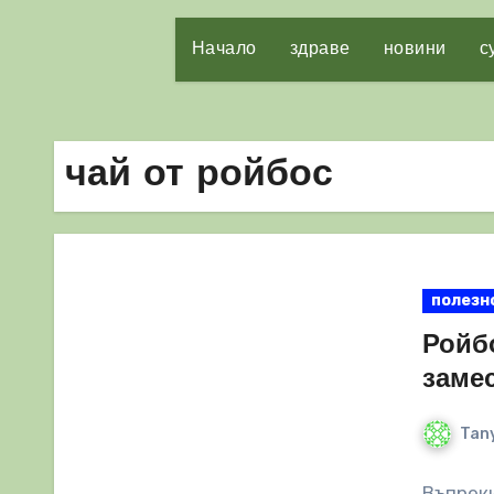
Начало
здраве
новини
с
чай от ройбос
полезн
Ройбо
заме
Tany
Въпреки