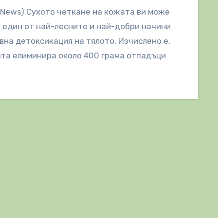
lNews) Сухото четкане на кожата ви може
 един от най-лесните и най-добри начини
вна детоксикация на тялото. Изчислено е,
та елиминира около 400 грама отпадъци