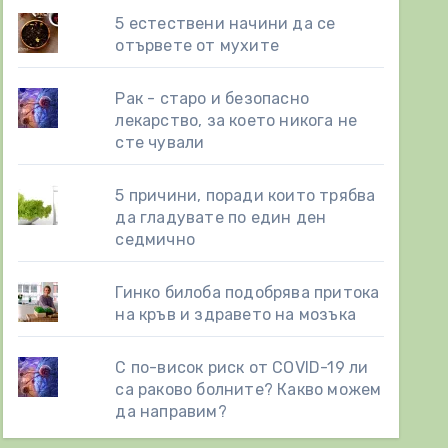
5 естествени начини да се
отървете от мухите
Рак - старо и безопасно
лекарство, за което никога не
сте чували
5 причини, поради които трябва
да гладувате по един ден
седмично
Гинко билоба подобрява притока
на кръв и здравето на мозъка
С по-висок риск от COVID-19 ли
са раково болните? Какво можем
да направим?