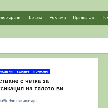
упер храни
Връзка
Реклама
Предлагам
Пол
икация
здраве
полезно
тване с четка за
ксикация на тялото ви
in
Няма коментари