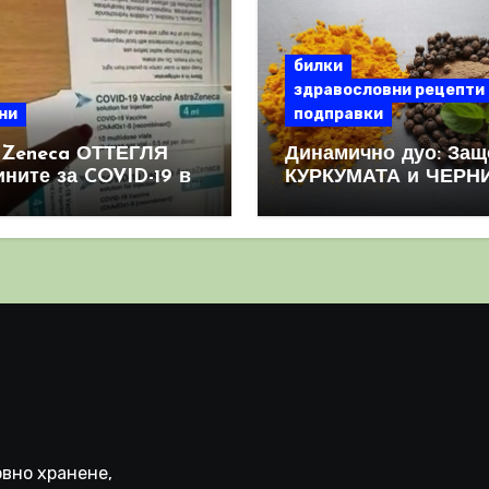
билки
здравословни рецепти
ни
подправки
aZeneca ОТТЕГЛЯ
Динамично дуо: Защ
ините за COVID-19 в
КУРКУМАТА и ЧЕРН
овен мащаб, след
ПИПЕР са мощна
призна, че те
комбинация
иняват КРЪВНИ
реци
вно хранене,