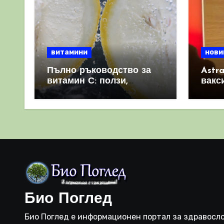
витамини
нови
Пълно ръководство за
Astr
витамин С: ползи,
вакс
източници и защо е
свет
важен за имунната
като 
система
прич
съси
Био Поглед
Био Поглед е информационен портал за здравосло