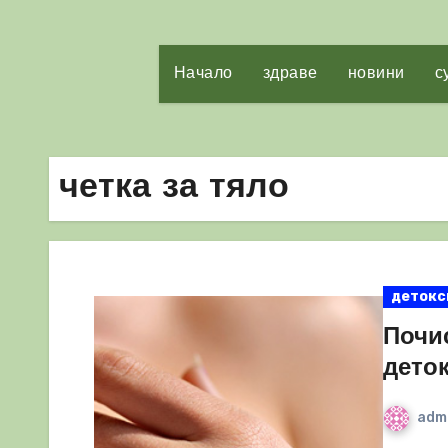
Начало
здраве
новини
с
четка за тяло
детокс
Почис
дето
adm