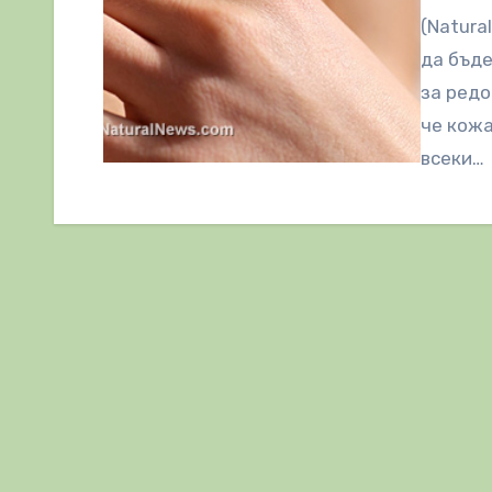
(Natura
да бъде
за редо
че кожа
всеки…