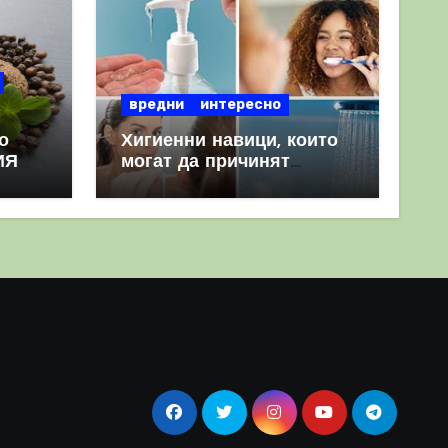
вредни
интересно
о
Хигиенни навици, които
ИЯ
могат да причинят
повече вреда, отколкото
полза