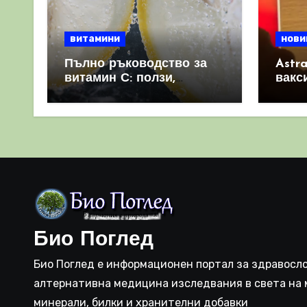
витамини
нови
Пълно ръководство за
Astr
витамин С: ползи,
вакс
източници и защо е
свет
важен за имунната
като 
система
прич
съси
Био Поглед
Био Поглед е информационен портал за здравосло
алтернативна медицина изследвания в света на 
минерали, билки и хранителни добавки