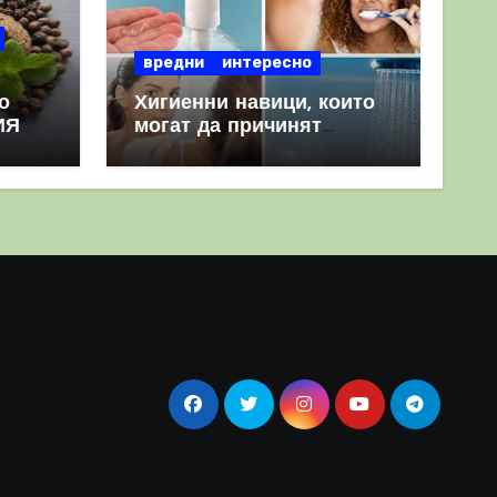
вредни
интересно
о
Хигиенни навици, които
ИЯ
могат да причинят
повече вреда, отколкото
полза