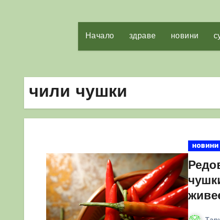
Начало
здраве
новини
с
чили чушки
новини
Редо
чушк
живе