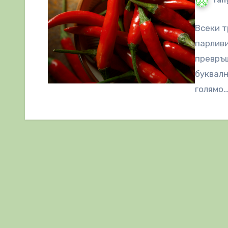
Tany
Всеки т
парливи
превръщ
буквалн
голямо