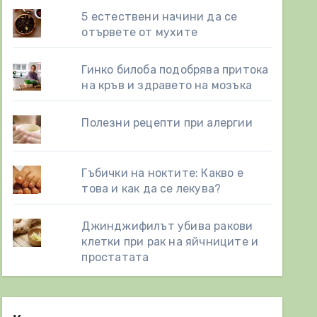
5 естествени начини да се
отървете от мухите
Гинко билоба подобрява притока
на кръв и здравето на мозъка
Полезни рецепти при алергии
Гъбички на ноктите: Какво е
това и как да се лекува?
Джинджифилът убива ракови
клетки при рак на яйчниците и
простатата