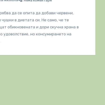
a Nikolova
Няма коментари
рябва да се опита да добави червени,
 чушки в диетата си. Не само, че те
ат обикновената и дори скучна храна в
о удоволствие, но консумирането на
…