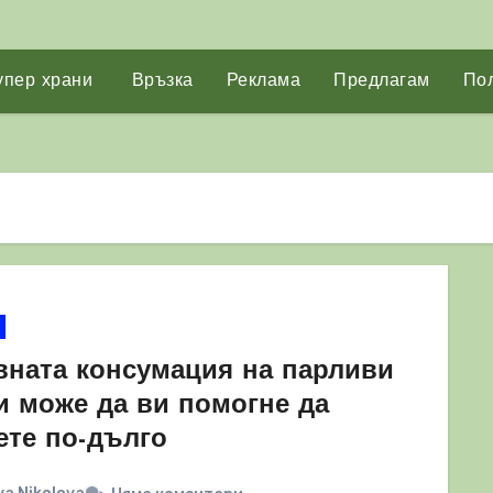
упер храни
Връзка
Реклама
Предлагам
Пол
вната консумация на парливи
и може да ви помогне да
ете по-дълго