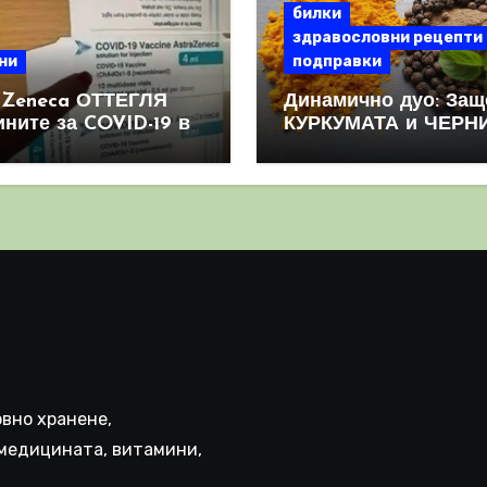
билки
здравословни рецепти
ни
подправки
aZeneca ОТТЕГЛЯ
Динамично дуо: Защ
ините за COVID-19 в
КУРКУМАТА и ЧЕРН
овен мащаб, след
ПИПЕР са мощна
призна, че те
комбинация
иняват КРЪВНИ
реци
вно хранене,
медицината, витамини,