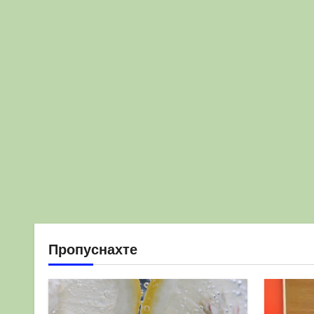
Пропуснахте