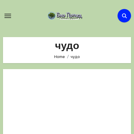
Skip
to
content
чудо
Home
чудо