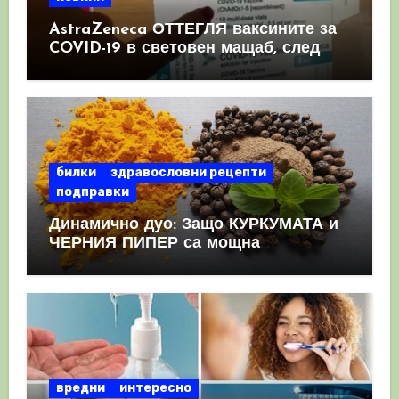
AstraZeneca ОТТЕГЛЯ ваксините за
COVID-19 в световен мащаб, след
като призна, че те причиняват
КРЪВНИ съсиреци
билки
здравословни рецепти
подправки
Динамично дуо: Защо КУРКУМАТА и
ЧЕРНИЯ ПИПЕР са мощна
комбинация
вредни
интересно