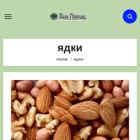
Skip
to
content
ядки
Home
ядки