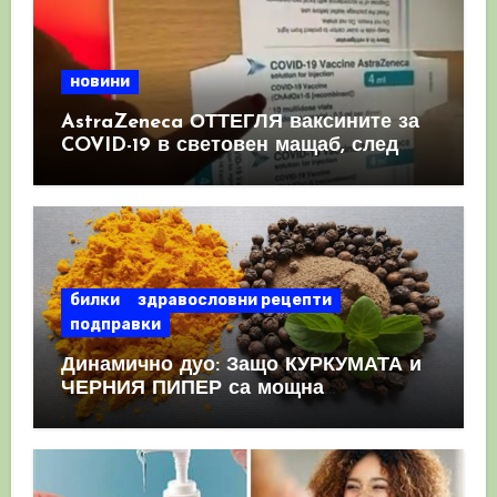
новини
AstraZeneca ОТТЕГЛЯ ваксините за
COVID-19 в световен мащаб, след
като призна, че те причиняват
КРЪВНИ съсиреци
билки
здравословни рецепти
подправки
Динамично дуо: Защо КУРКУМАТА и
ЧЕРНИЯ ПИПЕР са мощна
комбинация