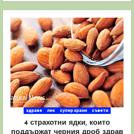
здраве
лек
супер храни
съвети
4 страхотни ядки, които
поддържат черния дроб здрав