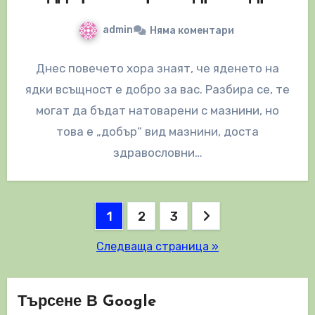
admin
Няма коментари
Днес повечето хора знаят, че яденето на
ядки всъщност е добро за вас. Разбира се, те
могат да бъдат натоварени с мазнини, но
това е „добър“ вид мазнини, доста
здравословни…
Разделяне
1
2
3
на
Следваща страница »
публикациите
на
Търсене В Google