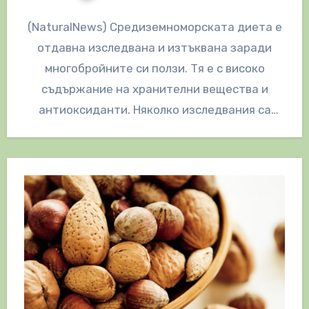
(NaturalNews) Средиземноморската диета е
отдавна изследвана и изтъквана заради
многобройните си ползи. Тя е с високо
съдържание на хранителни вещества и
антиоксиданти. Няколко изследвания са
свързали този вид диета с…