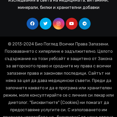
изследвания в света на медицината, витамини,
минерали, билки и хранителни добавки
© 2013-2024 Био Поглед Всички Права Запазени.
Позоваването с хиперлинк е задължително. Цялото
съдържание на този уебсайт е защитено от Закона
за авторското право и сродните му права с всички
запазени права и законови последици. Сайтът ни
няма за цел да дава медицински съвети. Преди да
започнете каквато и да е програма или хранителен
режим, моля консултирайте се с личния си лекар или
диетолог. "Бисквитките" (Cookies) ни помагат да
предоставяме услугите си. С използването им