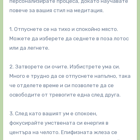
персонализирате процеса, докато научавате
повече за вашия стил на медитация.
1. Отпуснете се на тихо и спокойно място.
Можете да изберете да седнете в поза лотос
или да легнете.
2. Затворете си очите. Избистрете ума си.
Много е трудно да се отпуснете напълно, така
че отделете време и си позволете да се
освободите от тревогите една след друга.
3. След като вашият ум е спокоен,
фокусирайте умствената си енергия в
центъра на челото. Епифизната жлеза се