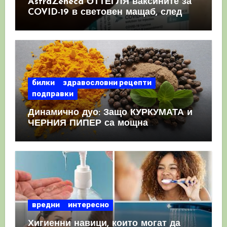
AstraZeneca ОТТЕГЛЯ ваксините за
COVID-19 в световен мащаб, след
като призна, че те причиняват
КРЪВНИ съсиреци
билки
здравословни рецепти
подправки
Динамично дуо: Защо КУРКУМАТА и
ЧЕРНИЯ ПИПЕР са мощна
комбинация
вредни
интересно
Хигиенни навици, които могат да