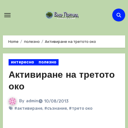
Skip
to
content
Home
полезно
Активиране на третото око
интересно
полезно
Активиране на третото
око
By
admin
10/08/2013
#активиране
,
#съзнание
,
#трето око