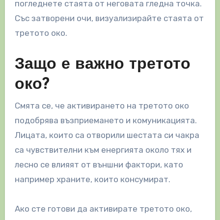
погледнете стаята от неговата гледна точка.
Със затворени очи, визуализирайте стаята от
третото око.
Защо е важно третото
око?
Смята се, че активирането на третото око
подобрява възприемането и комуникацията.
Лицата, които са отворили шестата си чакра
са чувствителни към енергията около тях и
лесно се влияят от външни фактори, като
например храните, които консумират.
Ако сте готови да активирате третото око,