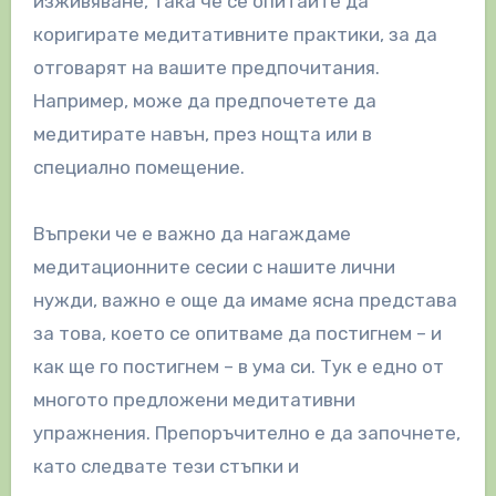
изживяване, така че се опитайте да
коригирате медитативните практики, за да
отговарят на вашите предпочитания.
Например, може да предпочетете да
медитирате навън, през нощта или в
специално помещение.
Въпреки че е важно да нагаждаме
медитационните сесии с нашите лични
нужди, важно е още да имаме ясна представа
за това, което се опитваме да постигнем – и
как ще го постигнем – в ума си. Тук е едно от
многото предложени медитативни
упражнения. Препоръчително е да започнете,
като следвате тези стъпки и