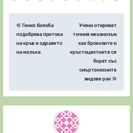
Навигация
Гинко билоба
Учени откриват
подобрява притока
точния механизъм
на кръв и здравето
как броколите и
на мозъка
кръстоцветните се
борят със
смъртоносните
видове рак