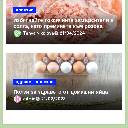
полезно
Избягвайте токсичните замърсители в
солта, като преминете към розова
хималайска сол
Tanya Nikolova
21/04/2024
здраве
полезно
Ползи за здравето от домашни яйца
admin
21/02/2023