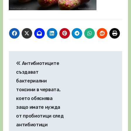
Навигация
Антибиотиците
създават
бактериални
токсини в червата,
което обяснява
защо имате нужда
от пробиотици след
антибиотици