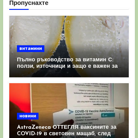
Пропуснахте
витамини
Пълно ръководство за витамин С:
ползи, източници и защо е важен за
имунната система
новини
AstraZeneca ОТТЕГЛЯ ваксините за
COVID-19 в световен мащаб, след