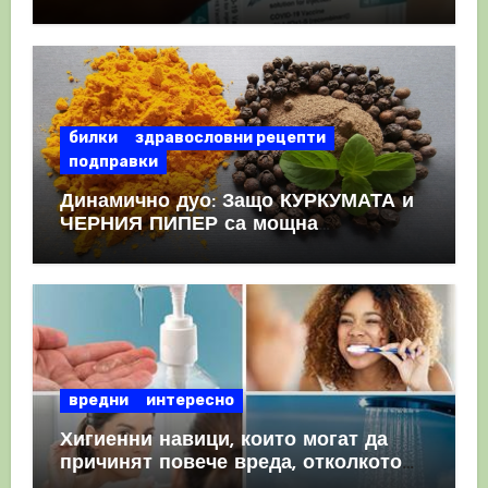
като призна, че те причиняват
КРЪВНИ съсиреци
билки
здравословни рецепти
подправки
Динамично дуо: Защо КУРКУМАТА и
ЧЕРНИЯ ПИПЕР са мощна
комбинация
вредни
интересно
Хигиенни навици, които могат да
причинят повече вреда, отколкото
полза