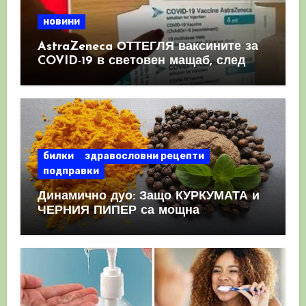
новини
AstraZeneca ОТТЕГЛЯ ваксините за
COVID-19 в световен мащаб, след
като призна, че те причиняват
КРЪВНИ съсиреци
билки
здравословни рецепти
подправки
Динамично дуо: Защо КУРКУМАТА и
ЧЕРНИЯ ПИПЕР са мощна
комбинация