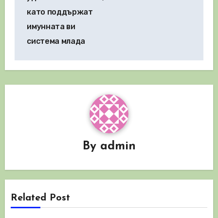
като поддържат
имунната ви
система млада
By
admin
Related Post