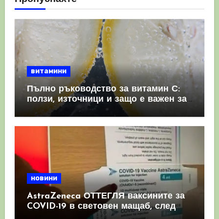
витамини
Пълно ръководство за витамин С:
ползи, източници и защо е важен за
имунната система
новини
AstraZeneca ОТТЕГЛЯ ваксините за
COVID-19 в световен мащаб, след
като призна, че те причиняват