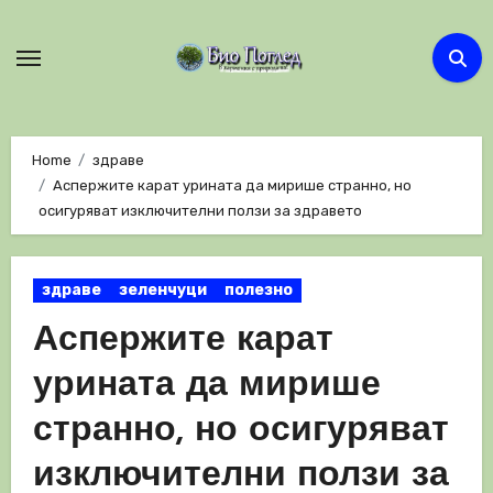
Skip
to
content
Home
здраве
Аспержите карат урината да мирише странно, но
осигуряват изключителни ползи за здравето
здраве
зеленчуци
полезно
Аспержите карат
урината да мирише
странно, но осигуряват
изключителни ползи за