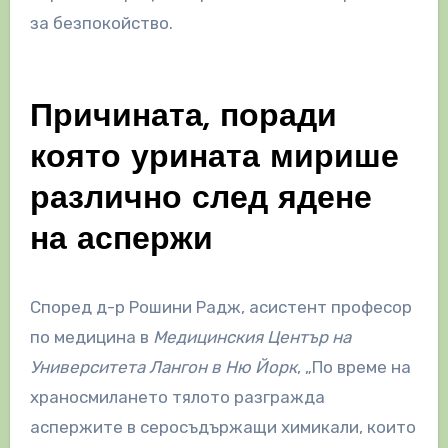
за безпокойство.
Причината, поради
която урината мирише
различно след ядене
на аспержи
Според д-р Рошини Радж, асистент професор
по медицина в
Медицинския Център на
Университета Лангон в Ню Йорк
, „По време на
храносмилането тялото разгражда
аспержите в серосъдържащи химикали, които