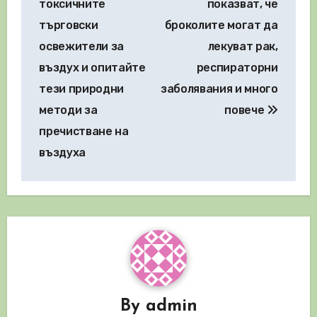
токсичните
показват, че
търговски
броколите могат да
освежители за
лекуват рак,
въздух и опитайте
респираторни
тези природни
заболявания и много
методи за
повече
пречистване на
въздуха
By
admin