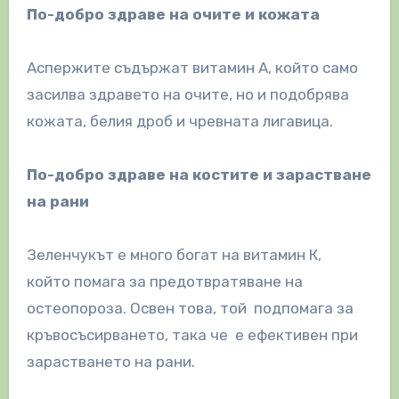
По-добро здраве на очите и кожата
Аспержите съдържат витамин А, който само
засилва здравето на очите, но и подобрява
кожата, белия дроб и чревната лигавица.
По-добро здраве на костите и зарастване
на рани
Зеленчукът е много богат на витамин К,
който помага за предотвратяване на
остеопороза. Освен това, той подпомага за
кръвосъсирването, така че е ефективен при
зарастването на рани.