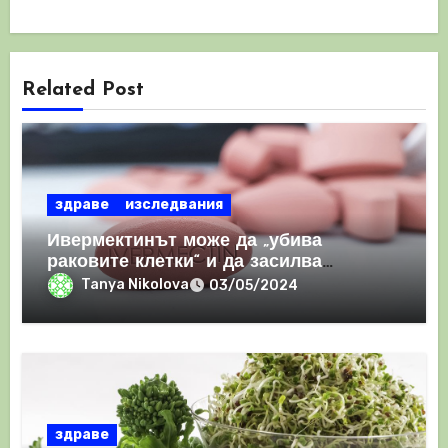
Related Post
здраве
изследвания
Ивермектинът може да „убива
раковите клетки“ и да засилва
имунния отговор
Tanya Nikolova
03/05/2024
здраве