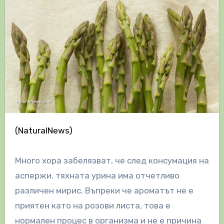
(NaturalNews)
Много хора забелязват, че след консумация на
аспержи, тяхната урина има отчетливо
различен мирис. Въпреки че ароматът не е
приятен като на розови листа, това е
нормален процес в организма и не е причина