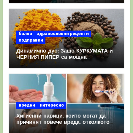
КРЪВНИ съсиреци
билки
здравословни рецепти
подправки
Динамично дуо: Защо КУРКУМАТА и
ЧЕРНИЯ ПИПЕР са мощна
комбинация
вредни
интересно
Хигиенни навици, които могат да
причинят повече вреда, отколкото
полза