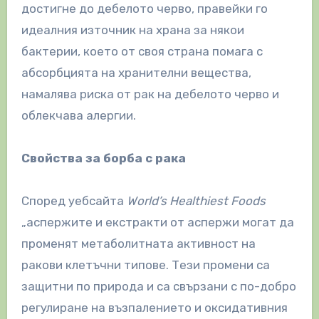
достигне до дебелото черво, правейки го
идеалния източник на храна за някои
бактерии, което от своя страна помага с
абсорбцията на хранителни вещества,
намалява риска от рак на дебелото черво и
облекчава алергии.
Свойства за борба с рака
Според уебсайта
World’s Healthiest Foods
„аспержите и екстракти от аспержи могат да
променят метаболитната активност на
ракови клетъчни типове. Тези промени са
защитни по природа и са свързани с по-добро
регулиране на възпалението и оксидативния