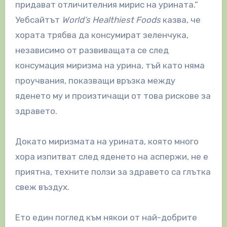
придават отличителния мирис на урината.“
Уебсайтът
World’s Healthiest Foods
казва, че
хората трябва да консумират зеленчука,
независимо от развиващата се след
консумация миризма на урина, тъй като няма
проучвания, показващи връзка между
яденето му и произтичащи от това рискове за
здравето.
Докато миризмата на урината, която много
хора изпитват след яденето на аспержи, не е
приятна, техните ползи за здравето са глътка
свеж въздух.
Ето един поглед към някои от най-добрите