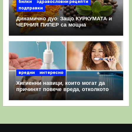
билки
здравословни рецепти
подправки
Динамично дуо: Защо КУРКУМАТА и
ЧЕРНИЯ ПИПЕР са мощна
комбинация
вредни
интересно
Хигиенни навици, които могат да
причинят повече вреда, отколкото
полза