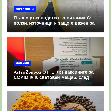
витамини
Пълно ръководство за витамин С:
ползи, източници и защо е важен за
имунната система
новини
AstraZeneca ОТТЕГЛЯ ваксините за
COVID-19 в световен мащаб, след
като призна, че те причиняват
КРЪВНИ съсиреци