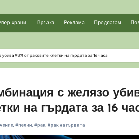
упер храни
Връзка
Реклама
Предлагам
Пол
 убива 98% от раковите клетки на гърдата за 16 часа
мбинация с желязо уби
тки на гърдата за 16 ча
чение
,
#пелин
,
#рак
,
#рак на гърдата