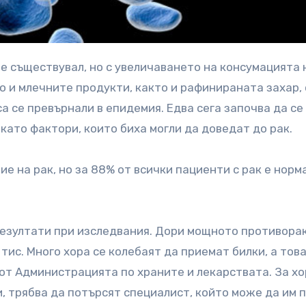
о и млечните продукти, както и рафинираната захар, 
а се превърнали в епидемия. Едва сега започва да се
като фактори, които биха могли да доведат до рак.
е на рак, но за 88% от всички пациенти с рак е норм
резултати при изследвания. Дори мощното противора
тис. Много хора се колебаят да приемат билки, а това
 от Администрацията по храните и лекарствата. За хо
и, трябва да потърсят специалист, който може да им 