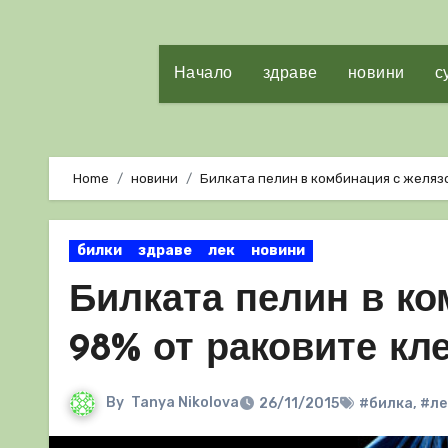
Начало
здраве
новини
с
Home
новини
Билката пелин в комбинация с желязо
билки
здраве
лек
новини
Билката пелин в ко
98% от раковите кле
By
Tanya Nikolova
26/11/2015
#билка
,
#ле