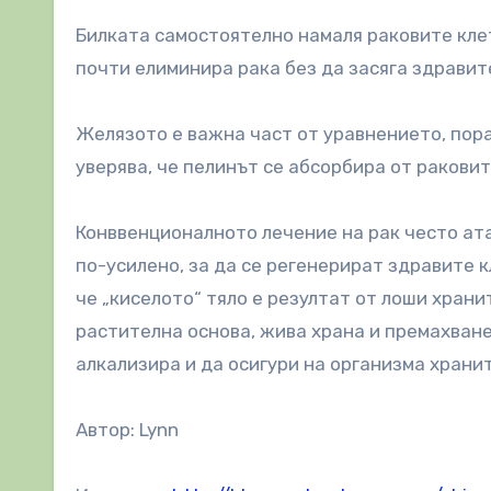
Билката самостоятелно намаля раковите клетк
почти елиминира рака без да засяга здравит
Желязото е важна част от уравнението, порад
уверява, че пелинът се абсорбира от раковит
Конввенционалното лечение на рак често ат
по-усилено, за да се регенерират здравите к
че „киселото“ тяло е резултат от лоши хран
растителна основа, жива храна и премахване
алкализира и да осигури на организма хранит
Автор: Lynn