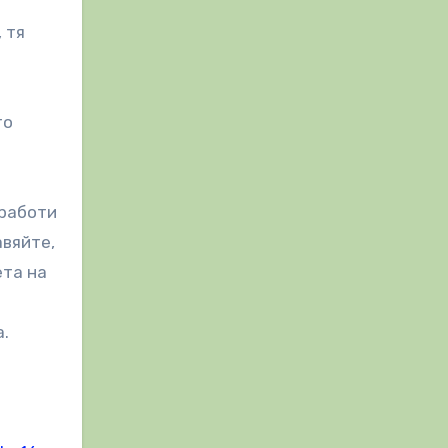
 тя
то
 работи
авяйте,
ета на
а.