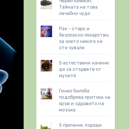
Черен кимион:
Тайната на това
лечебно чудо
Рак - старо и
безопасно лекарство,
за което никога не
сте чували
5 естествени начини
да се отървете от
мухите
Гинко билоба
подобрява притока на
кръв и здравето на
мозъка
5 причини, поради