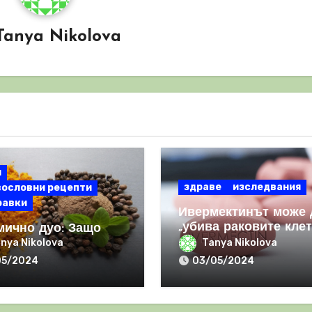
Tanya Nikolova
и
здраве
изследвания
вословни рецепти
равки
Ивермектинът може 
„убива раковите клет
мично дуо: Защо
и да засилва имунни
УМАТА и ЧЕРНИЯ
nya Nikolova
Tanya Nikolova
отговор
Р са мощна
05/2024
03/05/2024
инация