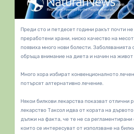
Преди сто и петдесет години ракът почти не е съществувал, но с увеличаването на консумацията на
преработени храни, ниско качество на месот
появиха много нови болести. Заболяванията с
обръща внимание на диета и начин на живот 
Много хора избират конвенционалното лечени
потърсят алтернативно лечение.
Някои билкови лекарства показват отлични 
лекарство Таксол идва от кората на дървото 
дължи на факта, че те не са регламентирани
които се интересуват от използване на билк