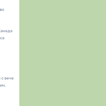
кво
Канада
 са
 с вече
ин,