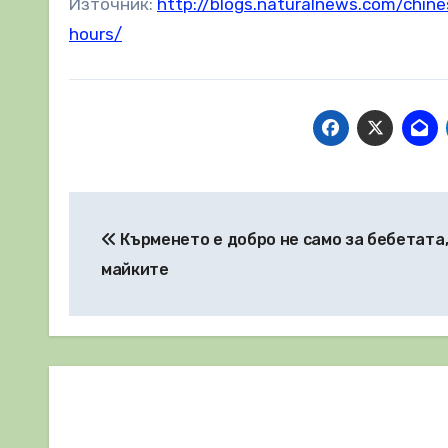
Източник:
http://blogs.naturalnews.com/chine
hours/
Навигация
Кърменето е добро не само за бебетата, 
майките