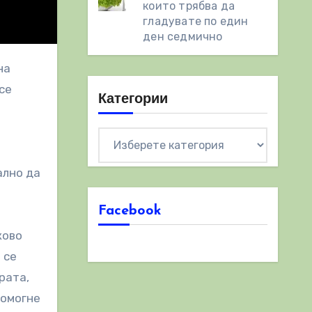
които трябва да
гладувате по един
ден седмично
се
Категории
Категории
ално да
Facebook
ково
 се
рата,
помогне