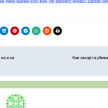
se-herb-paired-iron-kills-98-percent-breast-cancer-cel
но и за
Как захарта убив