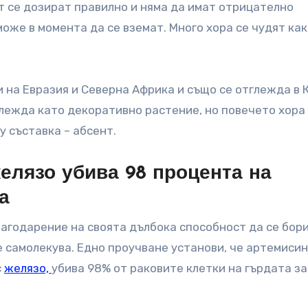
ат се дозират правилно и няма да имат отрицателно
оже в момента да се вземат. Много хора се чудят ка
и на Евразия и Северна Африка и също се отглежда в 
лежда като декоративно растение, но повечето хора
у съставка – абсент.
елязо убива 98 процента на
а
лагодарение на своята дълбока способност да се бори
се самолекува. Едно проучване установи, че артемисин
с
желязо,
убива 98% от раковите клетки на гърдата за