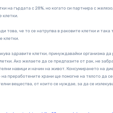
и на гърдата с 28%, но когато си партнира с желязо,
е клетки.
и това, че то се натрупва в раковите клетки и така 
е клетки.
акува здравите клетки, принуждавайки организма да
летки. Ако желаете да се предпазите от рак, не забр
ителни навици и начин на живот. Консумирането на ди
 на преработените храни ще помогне на тялото да се
елни вещества, от които се нуждае, за да се излекув