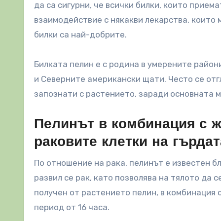
да са сигурни, че всички билки, които прием
взаимодействие с някакви лекарства, които м
билки са най-добрите.
Билката пелин е с родина в умерените район
и Северните американски щати. Често се отг
запознати с растението, заради основната м
Пелинът в комбинация с ж
раковите клетки на гърдат
По отношение на рака, пелинът е известен б
развил се рак, като позволява на тялото да 
получен от растението пелин, в комбинация 
период от 16 часа.