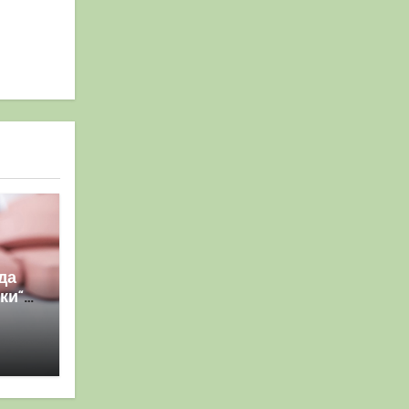
да
ки“
я