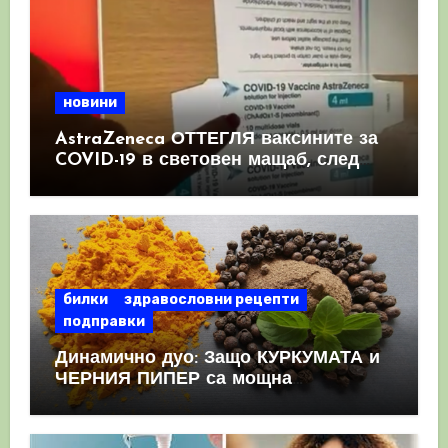
новини
AstraZeneca ОТТЕГЛЯ ваксините за
COVID-19 в световен мащаб, след
като призна, че те причиняват
КРЪВНИ съсиреци
билки
здравословни рецепти
подправки
Динамично дуо: Защо КУРКУМАТА и
ЧЕРНИЯ ПИПЕР са мощна
комбинация