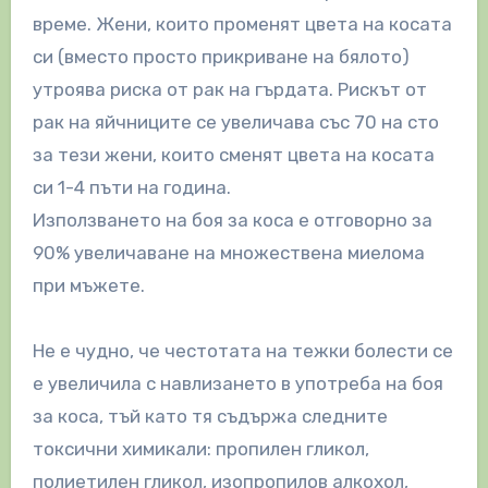
време. Жени, които променят цвета на косата
си (вместо просто прикриване на бялото)
утроява риска от рак на гърдата. Рискът от
рак на яйчниците се увеличава със 70 на сто
за тези жени, които сменят цвета на косата
си 1-4 пъти на година.
Използването на боя за коса е отговорно за
90% увеличаване на множествена миелома
при мъжете.
Не е чудно, че честотата на тежки болести се
е увеличила с навлизането в употреба на боя
за коса, тъй като тя съдържа следните
токсични химикали: пропилен гликол,
полиетилен гликол, изопропилов алкохол,