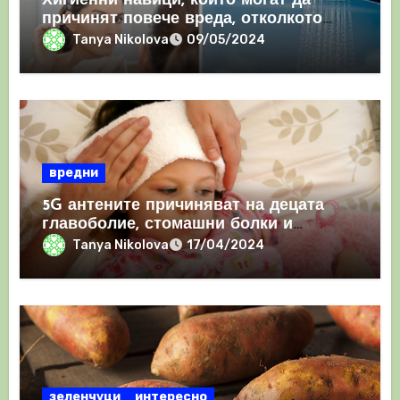
Хигиенни навици, които могат да
причинят повече вреда, отколкото
полза
Tanya Nikolova
09/05/2024
вредни
5G антените причиняват на децата
главоболие, стомашни болки и
проблеми със съня
Tanya Nikolova
17/04/2024
зеленчуци
интересно