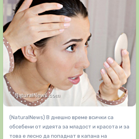
(NaturalNews) В днешно време всички са
обсебени от идеята за младост и красота и за
това е лесно да попаднат в капана на