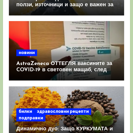
ползи, източници и защо е важен за
имунната система
новини
AstraZeneca ОТТЕГЛЯ ваксините за
COVID-19 в световен мащаб, след
като призна, че те причиняват
КРЪВНИ съсиреци
билки
здравословни рецепти
подправки
Динамично дуо: Защо КУРКУМАТА и