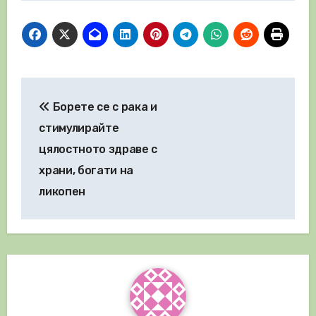
Навигация
Борете се с рака и
стимулирайте
цялостното здраве с
храни, богати на
ликопен