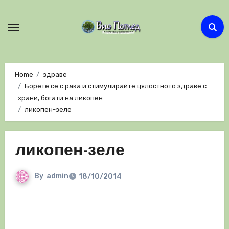
Skip
to
content
Home
здраве
Борете се с рака и стимулирайте цялостното здраве с
храни, богати на ликопен
ликопен-зеле
ликопен-зеле
By
admin
18/10/2014