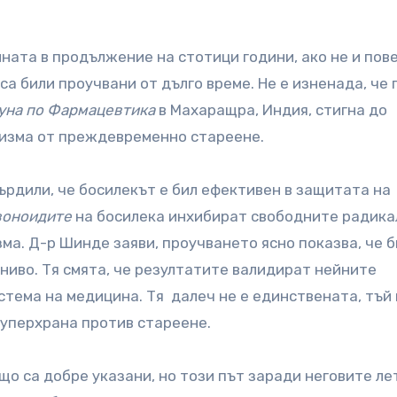
ната в продължение на стотици години, ако не и пове
а били проучвани от дълго време. Не е изненада, че 
уна по Фармацевтика
в Махаращра, Индия, стигна до
низма от преждевременно стареене.
рдили, че босилекът е бил ефективен в защитата на
оноидите
на босилека инхибират свободните радика
ма. Д-р Шинде заяви, проучването ясно показва, че 
ниво. Тя смята, че резултатите валидират нейните
тема на медицина. Тя далеч не е единствената, тъй
 суперхрана против стареене.
о са добре указани, но този път заради неговите ле