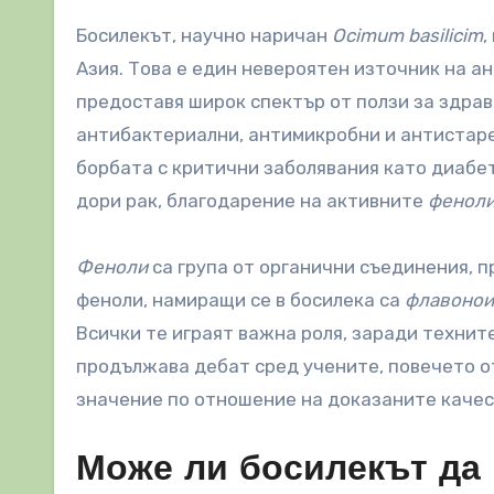
Босилекът, научно наричан
Ocimum basilicim
,
Азия. Това е един невероятен източник на а
предоставя широк спектър от ползи за здра
антибактериални, антимикробни и антистарее
борбата с критични заболявания като диабет
дори рак, благодарение на активните
фенол
Феноли
са група от органични съединения, 
феноли, намиращи се в босилека са
флавонои
Всички те играят важна роля, заради технит
продължава дебат сред учените, повечето о
значение по отношение на доказаните качес
Може ли босилекът да 