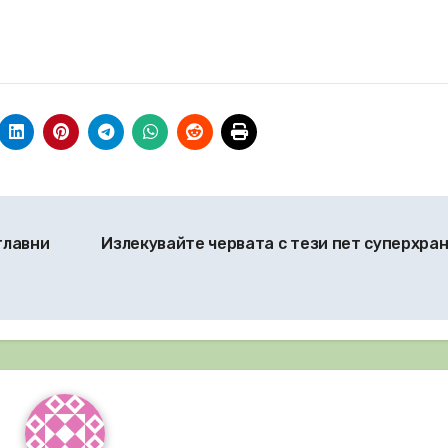
главни
Излекувайте червата с тези пет суперхра