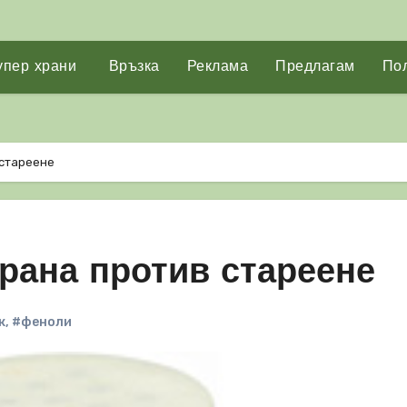
упер храни
Връзка
Реклама
Предлагам
Пол
 стареене
рана против стареене
к
,
#феноли