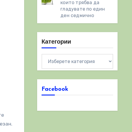
които трябва да
гладувате по един
ден седмично
Категории
Категории
Facebook
те
езан.