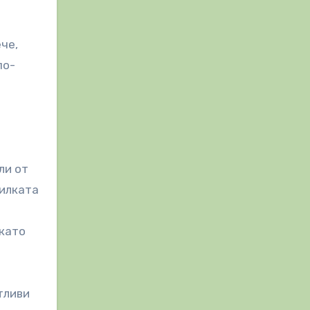
че,
по-
ли от
билката
 като
тливи