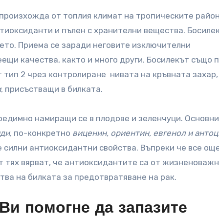
 произхожда от топлия климат на тропическите райо
нтиоксиданти и пълен с хранителни вещества. Босиле
вето. Приема се заради неговите изключителни
щи качества, както и много други. Босилекът също п
 тип 2 чрез контролиране нивата на кръвната захар,
и
, присъстващи в билката.
предимно намиращи се в плодове и зеленчуци. Основн
ди
, по-конкретно
виценин, ориентин, евгенол и анто
е силни антиоксидантни свойства. Въпреки че все ощ
т тях вярват, че антиоксидантите са от жизненоваж
тва на билката за предотвратяване на рак.
Ви помогне да запазите