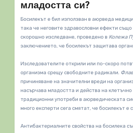
младостта си?
Босилекът е бил използван в аюрведа медици
така че неговите здравословни ефекти също с
скорошно изследване, проведено в
Колежа П
заключението, че босилекът защитава орга
Изследователите открили или по-скоро потвъ
организма срещу свободните радикали.
Флав
причиняване на значителни вреди на организ
насърчава младостта и действа на клетъчно 
традиционни употреби в аюрведическата сис
много експерти сега смятат, че босилекът е
Антибактериалните свойства на босилека същ