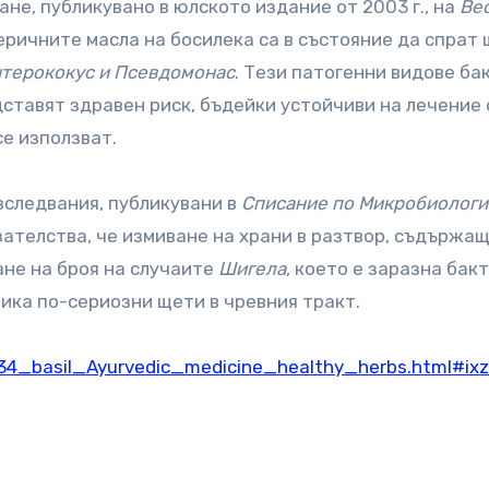
ане, публикувано в юлското издание от 2003 г., на
Ве
еричните масла на босилека са в състояние да спрат
нтерококус и Псевдомонас
. Тези патогенни видове ба
дставят здравен риск, бъдейки устойчиви на лечение 
е използват.
изследвания, публикувани в
Списание по Микробиологи
ателства, че измиване на храни в разтвор, съдържащ
ане на броя на случаите
Шигела
, което е заразна бак
ика по-сериозни щети в чревния тракт.
34_basil_Ayurvedic_medicine_healthy_herbs.html#ix