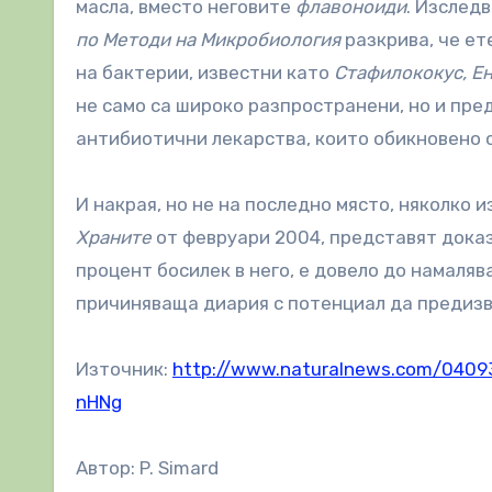
масла, вместо неговите
флавоноиди
. Изследв
по Методи на Микробиология
разкрива, че ет
на бактерии, известни като
Стафилококус, Е
не само са широко разпространени, но и пре
антибиотични лекарства, които обикновено с
И накрая, но не на последно място, няколко 
Храните
от февруари 2004, представят доказ
процент босилек в него, е довело до намаляв
причиняваща диария с потенциал да предизв
Източник:
http://www.naturalnews.com/0409
nHNg
Автор: P. Simard