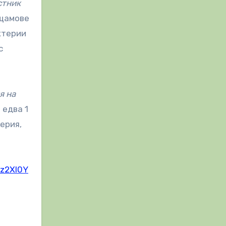
стник
 щамове
ктерии
с
я на
 едва 1
терия,
zz2XI0Y