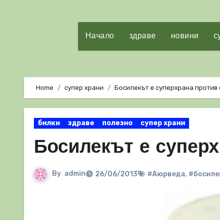
Начало
здраве
новини
с
Home
супер храни
Босилекът е суперхрана против
билки
здраве
полезно
супер храни
Босилекът е суперх
By
admin
26/06/2013
#Аюрведа
,
#босиле