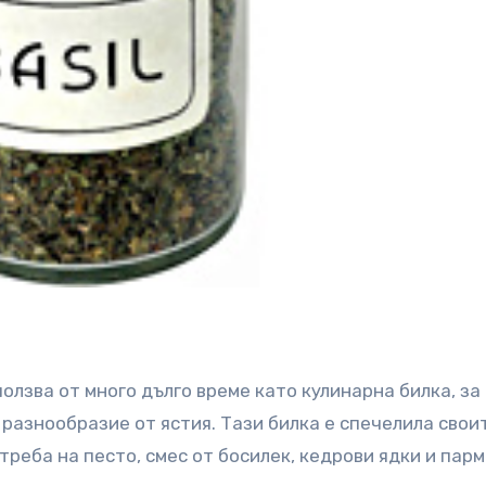
олзва от много дълго време като кулинарна билка, за
 разнообразие от ястия. Тази билка е спечелила свои
реба на песто, смес от босилек, кедрови ядки и парм