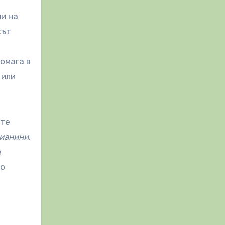
ни на
кът
омага в
 или
ите
цианини
.
е
но