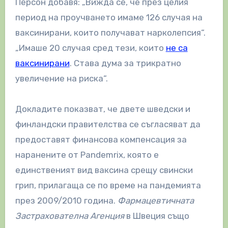
Персон добавя: „Вижда се, че през целия
период на проучването имаме 126 случая на
ваксинирани, които получават нарколепсия“.
„Имаше 20 случая сред тези, които
не са
ваксинирани
. Става дума за трикратно
увеличение на риска“.
Докладите показват, че двете шведски и
финландски правителства се съгласяват да
предоставят финансова компенсация за
наранените от Pandemrix, която е
единственият вид ваксина срещу свински
грип, прилагаща се по време на пандемията
през 2009/2010 година.
Фармацевтичната
Застрахователна Агенция
в Швеция също