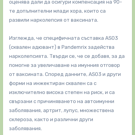
оценява дали да осигури компенсация на 90-
те допълнителни млади хора, които са
развили нарколепсия от ваксината.
Изглежда, че специфичната съставка AS03
(сквален адювант) в Pandemrix задейства
нарколепсията. Твърди се, че се добавя, за да
помогне за увеличаване на имунния отговор
от ваксината. Според данните, AS03 и други
форми на инжектиран сквален са с
изключително висока степен на риск, и са
свързани с причиняването на автоимунни
заболявания, артрит, лупус, множествена
склероза, както и различни други
заболявания.