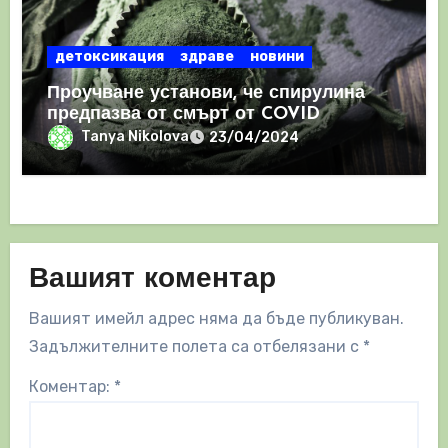
детоксикация
здраве
новини
Проучване установи, че спирулина
предпазва от смърт от COVID
Tanya Nikolova
23/04/2024
Вашият коментар
Вашият имейл адрес няма да бъде публикуван.
Задължителните полета са отбелязани с
*
Коментар:
*