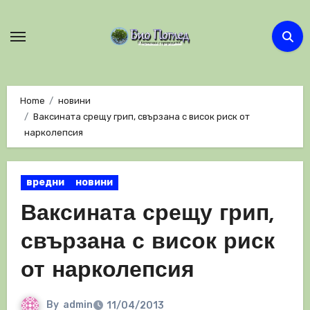
Skip
to
content
Home
новини
Ваксината срещу грип, свързана с висок риск от
нарколепсия
вредни
новини
Ваксината срещу грип,
свързана с висок риск
от нарколепсия
By
admin
11/04/2013