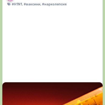
#H1N1
,
#ваксини
,
#нарколепсия