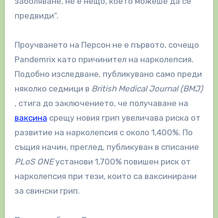
заболяване, не е нещо, което можеше да се
предвиди“.
Проучването на Персон не е първото, сочещо
Pandemrix като причинител на нарколепсия.
Подобно изследване, публикувано само преди
няколко седмици в
British Medical Journal (BMJ)
, стига до заключението, че получаване на
ваксина
срещу новия грип увеличава риска от
развитие на нарколепсия с около 1,400%. По
същия начин, преглед, публикуван в списание
PLoS ONE
установи 1,700% повишен риск от
нарколепсия при тези, които са ваксинирани
за свински грип.