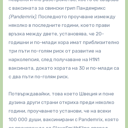
с ваксината за свински грип Пандемрикс
(Pandemrix)
. Последното проучване измежду
няколко в последните години, което прави
връзка между двете, установява, че 20-
годишни и по-млади хора имат приблизително
три пъти по-голям риск от развитие на
нарколепсия, след получаване на H1N1
ваксината, докато хората на 30 и по-млади са
с два пъти по-голям риск.
Потвърждавайки, това което Швеция и поне
дузина други страни откриха преди няколко
години, проучването установи, че на всеки
100 000 души, ваксинирани с Pandemrix, която
се произвежда от GlaxoSmithKline според