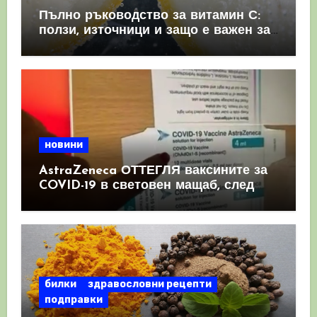
Пълно ръководство за витамин С:
ползи, източници и защо е важен за
имунната система
новини
AstraZeneca ОТТЕГЛЯ ваксините за
COVID-19 в световен мащаб, след
като призна, че те причиняват
КРЪВНИ съсиреци
билки
здравословни рецепти
подправки