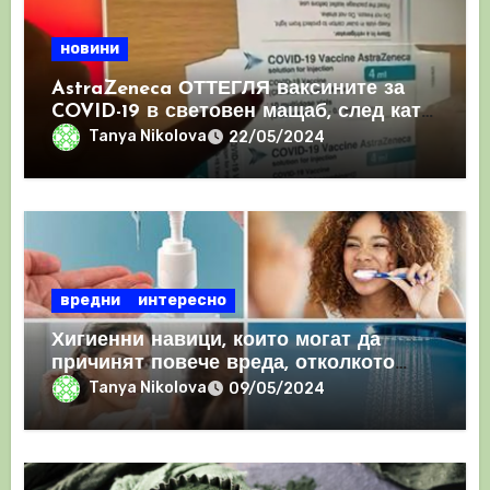
новини
AstraZeneca ОТТЕГЛЯ ваксините за
COVID-19 в световен мащаб, след като
призна, че те причиняват КРЪВНИ
Tanya Nikolova
22/05/2024
съсиреци
вредни
интересно
Хигиенни навици, които могат да
причинят повече вреда, отколкото
полза
Tanya Nikolova
09/05/2024