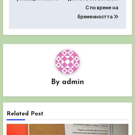
С по време на
бременността
By
admin
Related Post