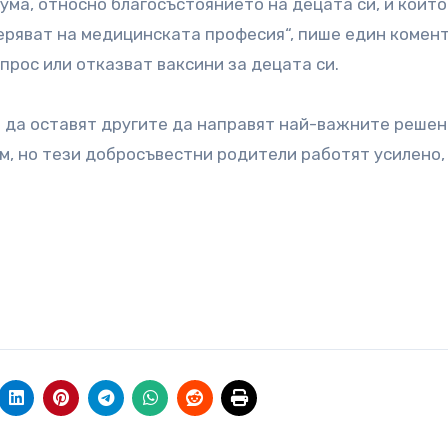
ма, относно благосъстоянието на децата си, и които
оверяват на медицинската професия“, пише един комен
прос или отказват ваксини за децата си.
 и да оставят другите да направят най-важните реше
м, но тези добросъвестни родители работят усилено,