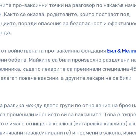
ите про-ваксинни точки на разговор по някакъв начи
 Както се оказва, родителите, които поставят под
ациите, поради опасения за безопасност и ефективнос
анда.
о от войнствената про-ваксинна фондация
Бил & Мели
ени бебета. Майките са били произволно разделени н
 клиника, където лекарите са преминали специална 4
алагат повече ваксини, а другите лекари не са били
ла разлика между двете групи по отношение на броя н
са променили мнението си за ваксините. Това е въпр
то е имало огнище на коклюш (магарешка кашлица) в 
бвинявани неваксинираните) и промени в закона, изи