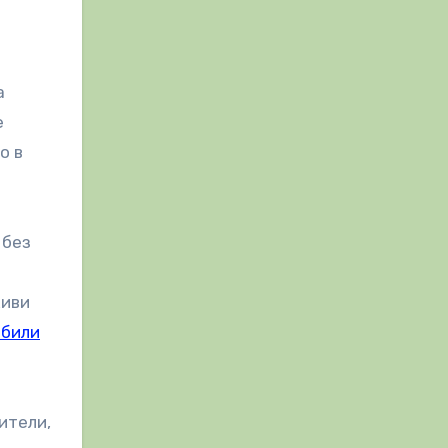
а
е
о в
 без
живи
били
ители,