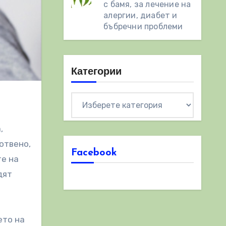
с бамя, за лечение на
алергии, диабет и
бъбречни проблеми
Категории
Категории
,
отвено,
Facebook
те на
дят
ето на