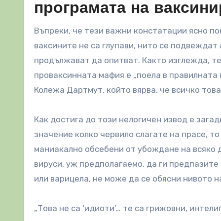
програмата на ваксини
Въпреки, че тези важни констатации ясно по
ваксините не са глупави, нито се подвеждат
продължават да опитват. Както изглежда, т
проваксинната мафия е „поела в правилната 
Колежа Дартмут, който вярва, че всичко това
Как достига до този нелогичен извод е загадк
значение колко червило слагате на прасе, то 
маниакално обсебени от убождане на всяко 
вируси, уж предполагаемо, да ги предпазит
или варицела, не може да се обясни нивото
„Това не са ‘идиоти’… те са грижовни, интел