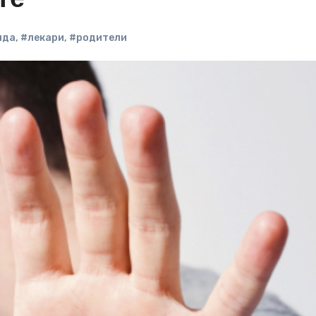
те
нда
,
#лекари
,
#родители