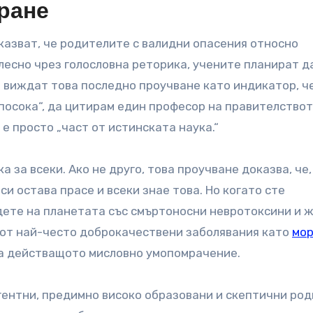
ране
казват, че родителите с валидни опасения относно
 лесно чрез голословна реторика, учените планират д
е виждат това последно проучване като индикатор, ч
посока“, да цитирам един професор на правителствот
 е просто „част от истинската наука.“
а за всеки. Ако не друго, това проучване доказва, че,
си остава прасе и всеки знае това. Но когато сте
дете на планетата със смъртоносни невротоксини и 
е от най-често доброкачествени заболявания като
мор
 на действащото мисловно умопомрачение.
игентни, предимно високо образовани и скептични род