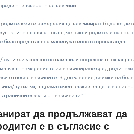
преди отказването на ваксини.
а родителските намерения да ваксинират бъдещо дете
зултатите показват също, че някои родители са всъ
 е била представена манипулативната пропаганда.
/ аутизъм успешно са намалили погрешните схващани
амаляват намерението за ваксиниране сред родители
аси относно ваксините. В допълнение, снимки на бол
сина/аутизъм, а драматичен разказ за дете в опасно
странични ефекти от ваксината.“
анират да продължават да
родител е в съгласие с