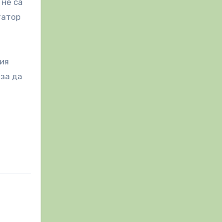
 не са
татор
ния
 за да