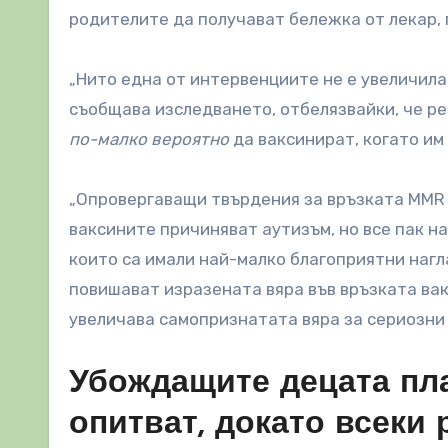
родителите да получават бележка от лекар, 
„Нито една от интервенциите не е увеличил
съобщава изследването, отбелязвайки, че ре
по-малко вероятно
да ваксинират, когато им
„Опровергаващи твърдения за връзката MMR 
ваксините причиняват аутизъм, но все пак н
които са имали най-малко благоприятни нагл
повишават изразената вяра във връзката вак
увеличава самопризнатата вяра за сериозни 
Убождащите децата пл
опитват, докато всеки 