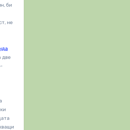
н, би
т, не
нда
а две
5-
а
еки
щата
скващи