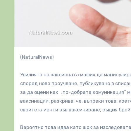
(NaturalNews)
Усилията на ваксинната мафия да манипулира
според ново проучване, публикувано в спис
за да оцени как „по-добрата комуникация“ м
ваксинации, разкрива, че, въпреки това, коет
своите клиенти във ваксиниране, същия брой
Вероятно това идва като шок за изследовате