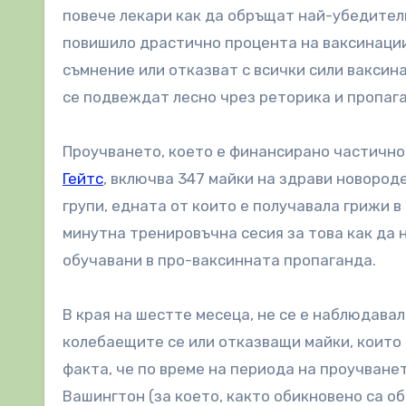
повече лекари как да обръщат най-убедителн
повишило драстично процента на ваксинации.
съмнение или отказват с всички сили ваксин
се подвеждат лесно чрез реторика и пропаг
Проучването, което е финансирано частичн
Гейтс
, включва 347 майки на здрави новород
групи, едната от които е получавала грижи в
минутна тренировъчна сесия за това как да н
обучавани в про-ваксинната пропаганда.
В края на шестте месеца, не се е наблюдава
колебаещите се или отказващи майки, които 
факта, че по време на периода на проучване
Вашингтон (за което, както обикновено са о