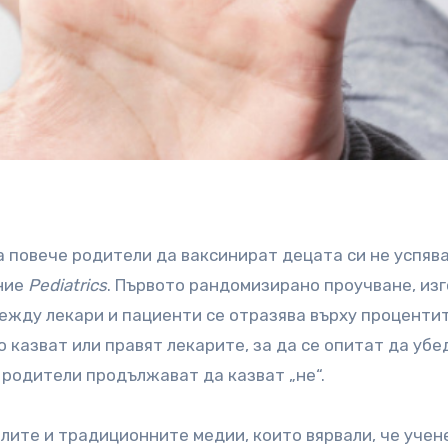
 повече родители да ваксинират децата си не успява
ание
Pediatrics
. Първото рандомизирано проучване, изг
ежду лекари и пациенти се отразява върху проценти
о казват или правят лекарите, за да се опитат да убе
 родители продължават да казват „не“.
лите и традиционните медии, които вярвали, че учен