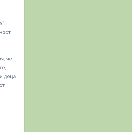
“,
щност
я, че
те,
ни деца
ст