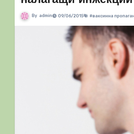
налагащи инжекции
By
admin
09/06/2015
#ваксинна пропага