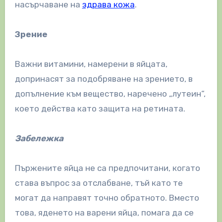
насърчаване на
здрава кожа
.
Зрение
Важни витамини, намерени в яйцата,
допринасят за подобряване на зрението, в
допълнение към вещество, наречено „лутеин“,
което действа като защита на ретината.
Забележка
Пържените яйца не са предпочитани, когато
става въпрос за отслабване, тъй като те
могат да направят точно обратното. Вместо
това, яденето на варени яйца, помага да се