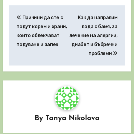
Навигация
Причини да сте с
Как да направим
подут корем и храни,
вода с бамя, за
които облекчават
лечение на алергии,
подуване и запек
диабет и бъбречни
проблеми
By
Tanya Nikolova