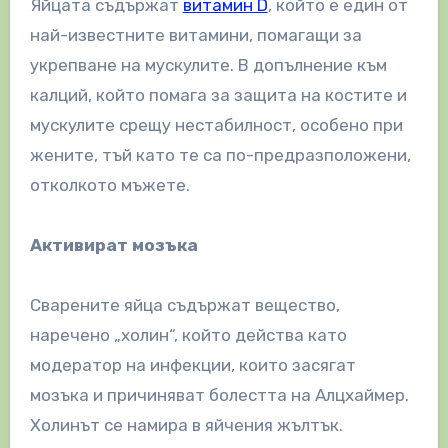
Яйцата съдържат
витамин D
, който е един от
най-известните витамини, помагащи за
укрепване на мускулите. В допълнение към
калций, който помага за защита на костите и
мускулите срещу нестабилност, особено при
жените, тъй като те са по-предразположени,
отколкото мъжете.
Активират мозъка
Сварените яйца съдържат вещество,
наречено „холин“, който действа като
модератор на инфекции, които засягат
мозъка и причиняват болестта на Алцхаймер.
Холинът се намира в яйчения жълтък.