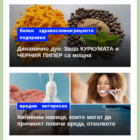
КРЪВНИ съсиреци
билки
здравословни рецепти
подправки
Динамично дуо: Защо КУРКУМАТА и
ЧЕРНИЯ ПИПЕР са мощна
комбинация
вредни
интересно
Хигиенни навици, които могат да
причинят повече вреда, отколкото
полза