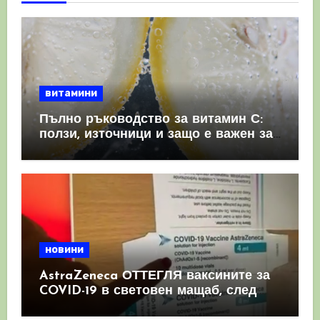
витамини
Пълно ръководство за витамин С:
ползи, източници и защо е важен за
имунната система
новини
AstraZeneca ОТТЕГЛЯ ваксините за
COVID-19 в световен мащаб, след
като призна, че те причиняват