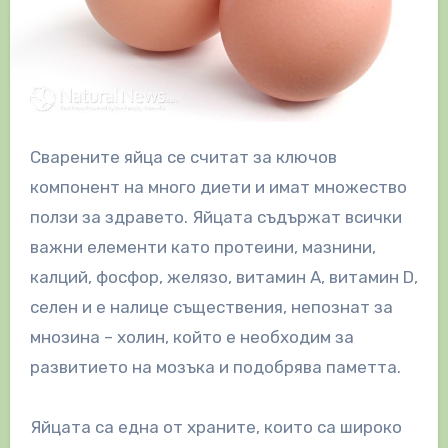
Сварените яйца се считат за ключов
компонент на много диети и имат множество
ползи за здравето. Яйцата съдържат всички
важни елементи като протеини, мазнини,
калций, фосфор, желязо, витамин А, витамин D,
селен и е налице съществения, непознат за
мнозина – холин, който е необходим за
развитието на мозъка и подобрява паметта.
Яйцата са една от храните, които са широко