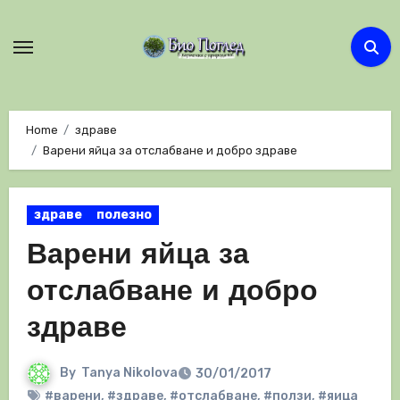
Skip
to
content
Home
здраве
Варени яйца за отслабване и добро здраве
здраве
полезно
Варени яйца за
отслабване и добро
здраве
By
Tanya Nikolova
30/01/2017
#варени
,
#здраве
,
#отслабване
,
#ползи
,
#яица