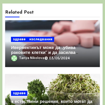
Related Post
здраве
изследвания
Ивермектинът може да „убива
раковите клетки“ и да засилва
имунния отговор
Tanya Nikolova
03/05/2024
здраве
4 естествени решения, които могат да