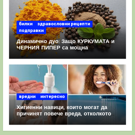
билки
здравословни рецепти
подправки
Динамично дуо: Защо КУРКУМАТА и
ЧЕРНИЯ ПИПЕР са мощна
комбинация
вредни
интересно
Хигиенни навици, които могат да
причинят повече вреда, отколкото
полза