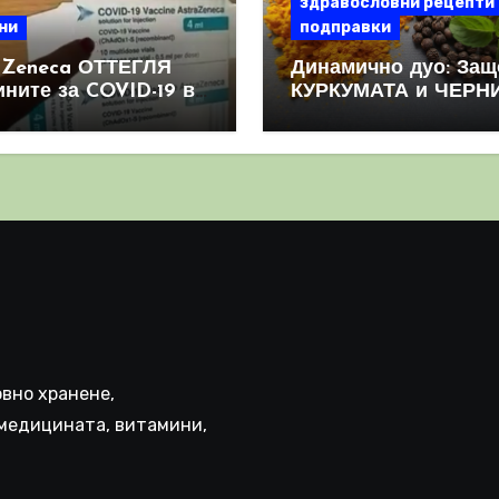
здравословни рецепти
ни
подправки
aZeneca ОТТЕГЛЯ
Динамично дуо: Защ
ините за COVID-19 в
КУРКУМАТА и ЧЕРН
овен мащаб, след
ПИПЕР са мощна
призна, че те
комбинация
иняват КРЪВНИ
реци
вно хранене,
медицината, витамини,