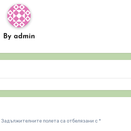
By
admin
Задължителните полета са отбелязани с
*