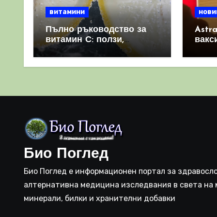
витамини
нови
Пълно ръководство за
Astr
витамин С: ползи,
вакс
източници и защо е
свет
важен за имунната
като 
система
прич
съси
Био Поглед
Био Поглед е информационен портал за здравосло
алтернативна медицина изследвания в света на 
минерали, билки и хранителни добавки