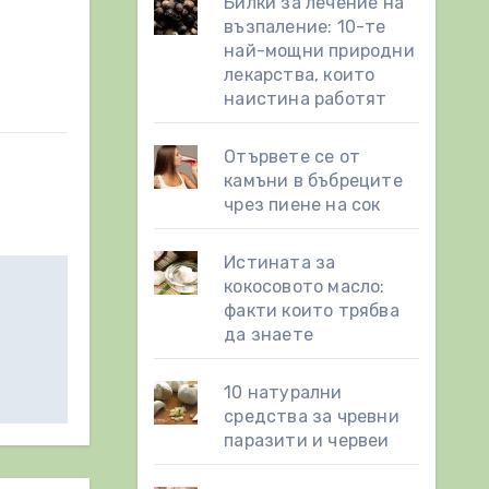
Билки за лечение на
възпаление: 10-те
най-мощни природни
лекарства, които
наистина работят
Отървете се от
камъни в бъбреците
чрез пиене на сок
Истината за
кокосовото масло:
факти които трябва
да знаете
10 натурални
средства за чревни
паразити и червеи