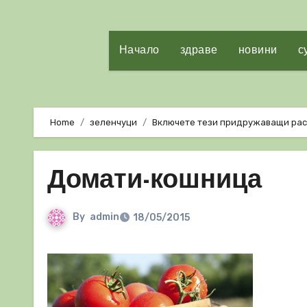
Начало
здраве
новини
с
Home
зеленчуци
Включете тези придружаващи раст
Домати-кошница
By
admin
18/05/2015