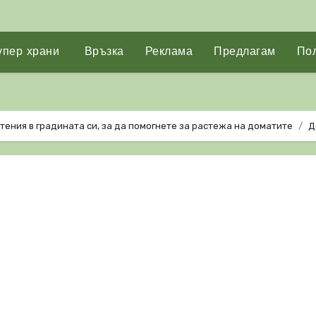
упер храни
Връзка
Реклама
Предлагам
Пол
ения в градината си, за да помогнете за растежа на доматите
Д