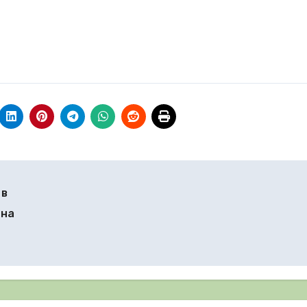
 в
 на