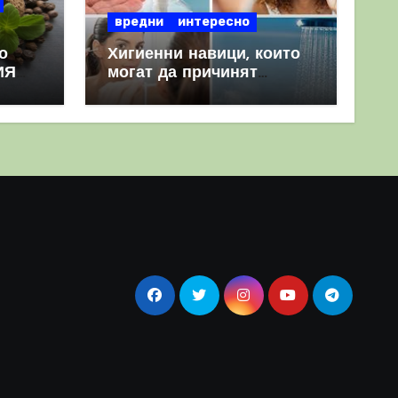
вредни
интересно
о
Хигиенни навици, които
ИЯ
могат да причинят
повече вреда, отколкото
полза