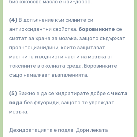
биококосово масло е най-добро.
(4)
В допълнение към силните си
антиоксидантни свойства,
боровинките
се
смятат за храна за мозъка, защото съдържат
проантоцианидини, които защитават
мастните и воднисти части на мозъка от
токсините в околната среда. Боровинките
също намаляват възпаленията.
(5)
Важно е да се хидратирате добре с
чиста
вода
без флуориди, защото те увреждат
мозъка.
Дехидратацията е подла. Дори леката