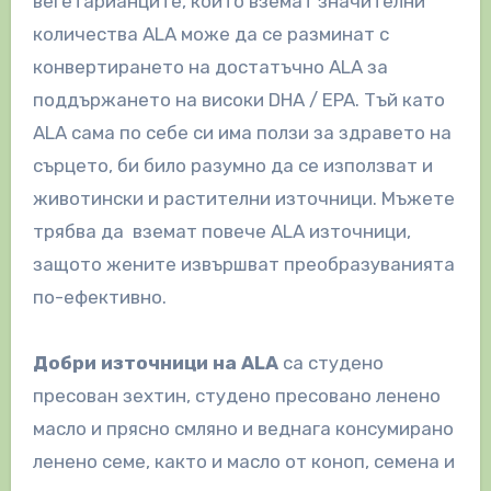
вегетарианците, които вземат значителни
количества ALA може да се разминат с
конвертирането на достатъчно ALA за
поддържането на високи DHA / EPA. Тъй като
ALA сама по себе си има ползи за здравето на
сърцето, би било разумно да се използват и
животински и растителни източници. Мъжете
трябва да вземат повече ALA източници,
защото жените извършват преобразуванията
по-ефективно.
Добри източници на ALA
са студено
пресован зехтин, студено пресовано ленено
масло и прясно смляно и веднага консумирано
ленено семе, както и масло от коноп, семена и