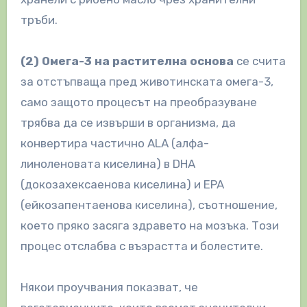
тръби.
(2) Омега-3 на растителна основа
се счита
за отстъпваща пред животинската омега-3,
само защото процесът на преобразуване
трябва да се извърши в организма, да
конвертира частично ALA (алфа-
линоленовата киселина) в DHA
(докозахексаенова киселина) и EPA
(ейкозапентаенова киселина), съотношение,
което пряко засяга здравето на мозъка. Този
процес отслабва с възрастта и болестите.
Някои проучвания показват, че