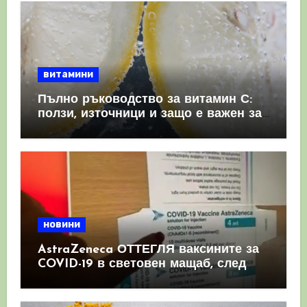
витамини
Пълно ръководство за витамин С:
ползи, източници и защо е важен за
имунната система
новини
AstraZeneca ОТТЕГЛЯ ваксините за
COVID-19 в световен мащаб, след
като призна, че те причиняват
КРЪВНИ съсиреци