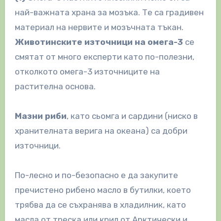
най-важната храна за мозъка. Те са градивен
материал на нервите и мозъчната тъкан.
Животинските източници на омега-3
се
смятат от много експерти като по-полезни,
отколкото омега-3 източниците на
растителна основа.
Мазни риби
, като сьомга и сардини (ниско в
хранителната верига на океана) са добри
източници.
По-лесно и по-безопасно е да закупите
пречистено рибено масло в бутилки, което
трябва да се съхранява в хладилник, като
масла от треска или крил от Арктически и