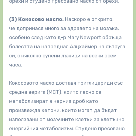
орехи и студено пресовано масло от орехи.
(3) Кокосово масло.
Наскоро е открито,
че допринася много за здравето на мозъка,
особено след като д-р Mary Newport обръща
болестта на напреднал Алцхаймер на съпруга
си, с няколко супени лъжици на всеки осем
часа.
Кокосовото масло доставя триглицериди със
средна верига (МСТ), които лесно се
метаболизират в черния дроб като
произвежда кетони, които могат да бъдат
използвани от мозъчните клетки за клетъчно
енергийния метаболизъм. Студено пресовано