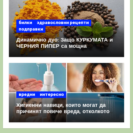
билки
здравословни рецепти
подправки
Динамично дуо: Защо КУРКУМАТА и
ЧЕРНИЯ ПИПЕР са мощна
комбинация
вредни
интересно
Хигиенни навици, които могат да
причинят повече вреда, отколкото
полза