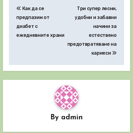
Навигация
Как да се
Три супер лесни,
предпазим от
удобни и забавни
диабет с
начини за
ежедневните храни
естествено
предотвратяване на
кариеси
By
admin