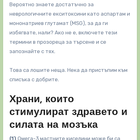
Вероятно знаете достатъчно за
неврологичните екситоксини като аспартам и
мононатриев глутамат (MSG), за да ги
избягвате, нали? Ако не е, включете тези
термини в прозореца за търсене и се
запознайте с тях.
Това са лошите неща. Нека да ​​пристъпим към
списъка с добрите.
Храни, които
стимулират здравето и
силата на мозъка
(1)
Омега-3 мастните киселини може би са