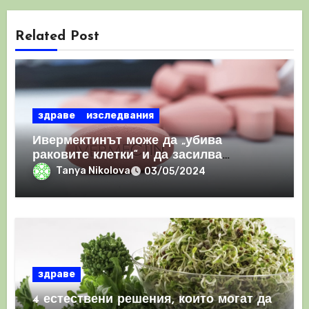
Related Post
здраве
изследвания
Ивермектинът може да „убива
раковите клетки“ и да засилва
имунния отговор
Tanya Nikolova
03/05/2024
здраве
4 естествени решения, които могат да