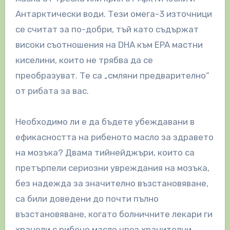
Антарктически води. Тези омега-3 източници
се считат за по-добри, тъй като съдържат
високи съотношения на DHA към EPA мастни
киселини, които не трябва да се
преобразуват. Те са „смляни предварително“
от рибата за вас.
Необходимо ли е да бъдете убеждавани в
ефикасността на рибеното масло за здравето
на мозъка? Двама тийнейджъри, които са
претърпели сериозни увреждания на мозъка,
без надежда за значително възстановяване,
са били доведени до почти пълно
възстановяване, когато болничните лекари ги
хранели с рибено масло чрез хранителни