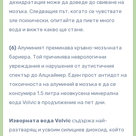
дехидратация може да доведе до свиване на
мозъка. Следващия път, когато се чувствате
зле психически, опитайте да пиете много
вода и вижте какво ще стане.
(6)
Алуминият преминава кръвно-мозъчната
бариера. Той причинява неврологични
увреждания и нарушения от аутистичния
спектър до Алцхаймер. Един прост антидот на
токсичноста на алуминий в мозъка е да се
консумира 1.5 литра неовкусена минерална
вода Volvic в продължение на пет дни.
Изворната вода Volvic
съдържа най-
разтварящ и усвоим силициев диоксид, който