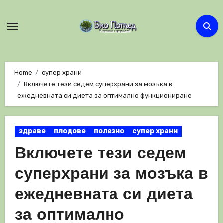
Skip
to
content
Home
супер храни
Включете тези седем суперхрани за мозъка в
ежедневната си диета за оптимално функциониране
здраве
плодове
полезно
супер храни
Включете тези седем
суперхрани за мозъка в
ежедневната си диета
за оптимално