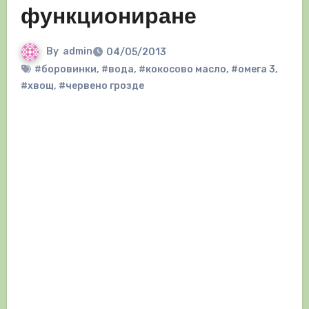
функциониране
By
admin
04/05/2013
#боровинки
,
#вода
,
#кокосово масло
,
#омега 3
,
#хвощ
,
#червено грозде