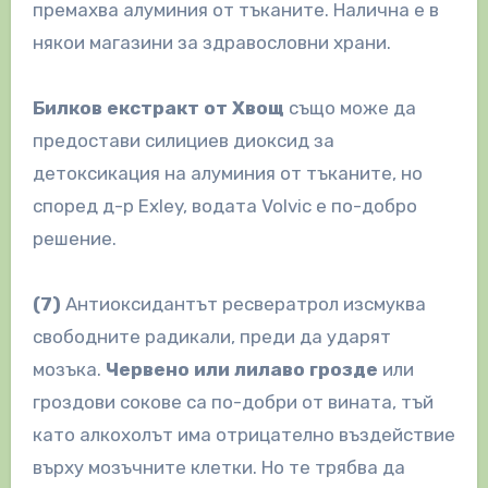
премахва алуминия от тъканите. Налична е в
някои магазини за здравословни храни.
Билков екстракт от Хвощ
също може да
предостави силициев диоксид за
детоксикация на алуминия от тъканите, но
според д-р Exley, водата Volvic е по-добро
решение.
(7)
Антиоксидантът ресвератрол изсмуква
свободните радикали, преди да ударят
мозъка.
Червено или лилаво грозде
или
гроздови сокове са по-добри от вината, тъй
като алкохолът има отрицателно въздействие
върху мозъчните клетки. Но те трябва да