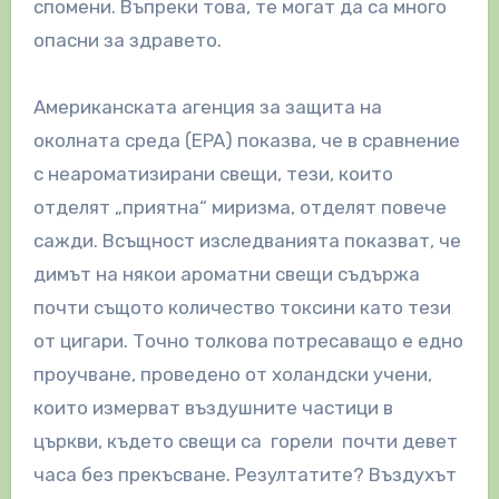
спомени. Въпреки това, те могат да са много
опасни за здравето.
Американската агенция за защита на
околната среда (EPA) показва, че в сравнение
с неароматизирани свещи, тези, които
отделят „приятна“ миризма, отделят повече
сажди. Всъщност изследванията показват, че
димът на някои ароматни свещи съдържа
почти същото количество токсини като тези
от цигари. Точно толкова потресаващо е едно
проучване, проведено от холандски учени,
които измерват въздушните частици в
църкви, където свещи са горели почти девет
часа без прекъсване. Резултатите? Въздухът