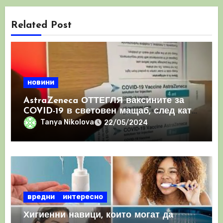
Related Post
новини
AstraZeneca ОТТЕГЛЯ ваксините за
COVID-19 в световен мащаб, след като
призна, че те причиняват КРЪВНИ
Tanya Nikolova
22/05/2024
съсиреци
вредни
интересно
Хигиенни навици, които могат да