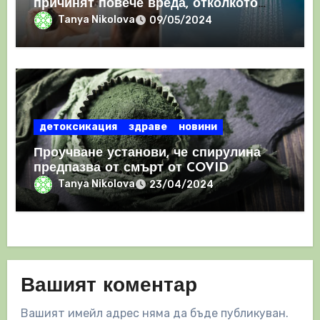
причинят повече вреда, отколкото
полза
Tanya Nikolova
09/05/2024
детоксикация
здраве
новини
Проучване установи, че спирулина
предпазва от смърт от COVID
Tanya Nikolova
23/04/2024
Вашият коментар
Вашият имейл адрес няма да бъде публикуван.