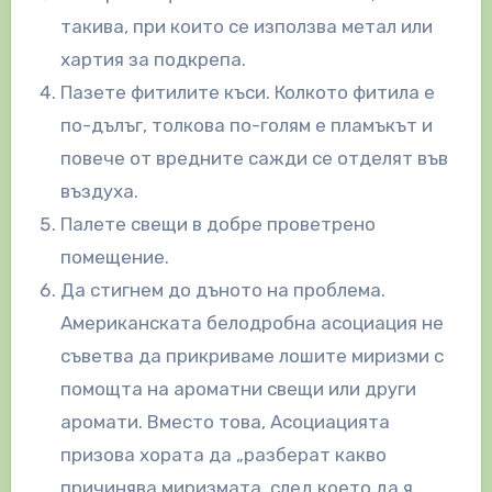
такива, при които се използва метал или
хартия за подкрепа.
Пазете фитилите къси. Колкото фитила е
по-дълъг, толкова по-голям е пламъкът и
повече от вредните сажди се отделят във
въздуха.
Палете свещи в добре проветрено
помещение.
Да стигнем до дъното на проблема.
Американската белодробна асоциация не
съветва да прикриваме лошите миризми с
помощта на ароматни свещи или други
аромати. Вместо това, Асоциацията
призова хората да „разберат какво
причинява миризмата, след което да я