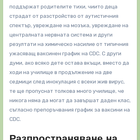
поддържат родителите тихи, чиито деца
страдат от разстройство от аутистичния
спектър, увреждане на мозъка, увреждане на
централната нервната система и други
резултати на химическо насилие от типичния
ужасяващ ваксинен график на CDC. С други
думи, ако всяко дете остава вкъщи, вместо да
ходи на училище в продължение на две
седмици след инокулация с всеки жив вирус,
те ще пропуснат толкова много училище, че
никога няма да могат да завършат даден клас,
съгласно препоръчвания график за ваксини на
CDC.
Разпространяване на