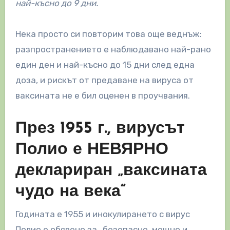
най-късно до 9 дни.
Нека просто си повторим това още веднъж:
разпространението е наблюдавано най-рано
един ден и най-късно до 15 дни след една
доза, и рискът от предаване на вируса от
ваксината не е бил оценен в проучвания.
През 1955 г., вирусът
Полио е НЕВЯРНО
деклариран „ваксината
чудо на века“
Годината е 1955 и инокулирането с вирус
Полио е обявено за „безопасно, мощно и