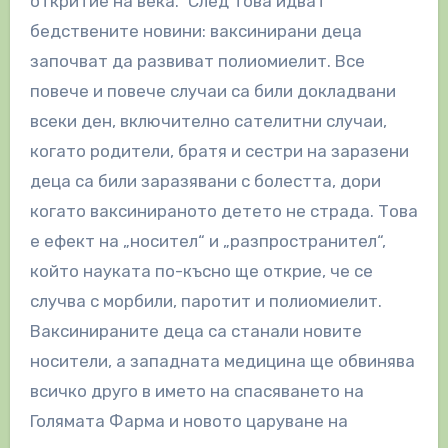
откритие на века.“ След това идват
бедствените новини: ваксинирани деца
започват да развиват полиомиелит. Все
повече и повече случаи са били докладвани
всеки ден, включително сателитни случаи,
когато родители, братя и сестри на заразени
деца са били заразявани с болестта, дори
когато ваксинираното детето не страда. Това
е ефект на „носител“ и „разпространител“,
който науката по-късно ще открие, че се
случва с морбили, паротит и полиомиелит.
Ваксинираните деца са станали новите
носители, а западната медицина ще обвинява
всичко друго в името на спасяването на
Голямата Фарма и новото царуване на