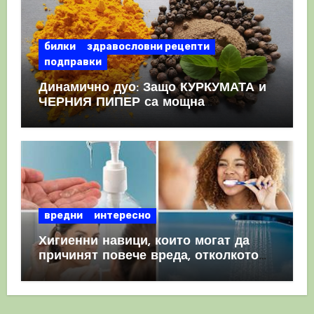
билки
здравословни рецепти
подправки
Динамично дуо: Защо КУРКУМАТА и
ЧЕРНИЯ ПИПЕР са мощна
комбинация
вредни
интересно
Хигиенни навици, които могат да
причинят повече вреда, отколкото
полза