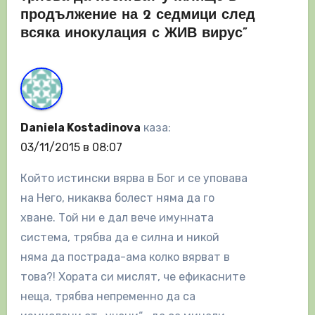
продължение на 2 седмици след
всяка инокулация с ЖИВ вирус”
Daniela Kostadinova
каза:
03/11/2015 в 08:07
Който истински вярва в Бог и се уповава
на Него, никаква болест няма да го
хване. Той ни е дал вече имунната
система, трябва да е силна и никой
няма да пострада-ама колко вярват в
това?! Хората си мислят, че ефикасните
неща, трябва непременно да са