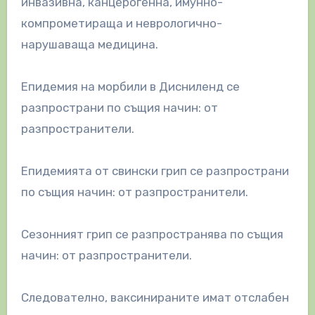
инвазивна, канцерогенна, имунно-
компрометираща и неврологично-
нарушаваща медицина.
Епидемия на морбили в Дисниленд се
разпространи по същия начин: от
разпространители.
Епидемията от свински грип се разпространи
по същия начин: от разпространители.
Сезонният грип се разпространява по същия
начин: от разпространители.
Следователно, ваксинираните имат отслабен