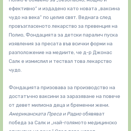
ефективно“ и издадено като новата „ваксина
чудо на века“ по целия свят. Веднага след
провъзгласеното лекарство за превенция на
Полио, Фондацията за детски паралич пуска
изявления за пресата във всички форми на
разположение на медиите, че д-р Джонас
Салк е измислил и тествал това лекарство
чудо.
Фондацията призовава за производство на
достатъчно ваксини за заразяване на повече
от девет милиона деца и бременни жени.
Американската Преса и Радио
обявяват
победа за Салк и „най-голямото медицинско