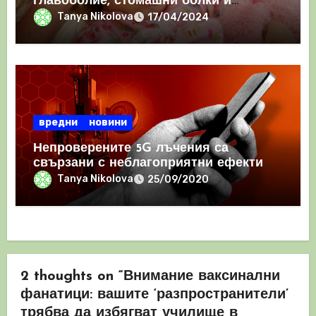
главоболие, стомашни болки и
проблеми със съня
Tanya Nikolova
17/04/2024
вредни
новини
Непроверените 5G лъчения са
свързани с неблагоприятни ефекти
върху здравето, предупреждават
Tanya Nikolova
25/09/2020
британски изследователи
2 thoughts on “Внимание ваксинални
фанатици: вашите ‘разпространители’
трябва да избягват училище в