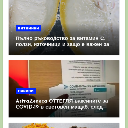
витамини
Пълно ръководство за витамин С:
ползи, източници и защо е важен за
имунната система
новини
AstraZeneca ОТТЕГЛЯ ваксините за
COVID-19 в световен мащаб, след
като призна, че те причиняват
КРЪВНИ съсиреци