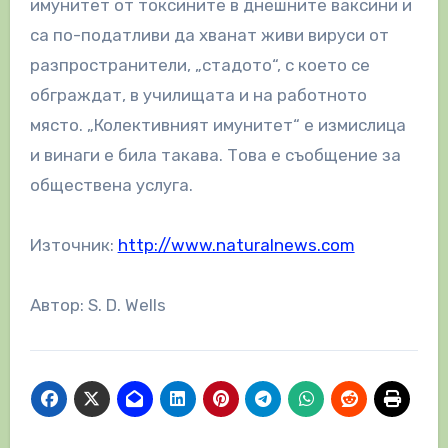
имунитет от токсините в днешните ваксини и
са по-податливи да хванат живи вируси от
разпространители, „стадото“, с което се
обграждат, в училищата и на работното
място. „Колективният имунитет“ е измислица
и винаги е била такава. Това е съобщение за
обществена услуга.
Източник:
http://www.naturalnews.com
Автор: S. D. Wells