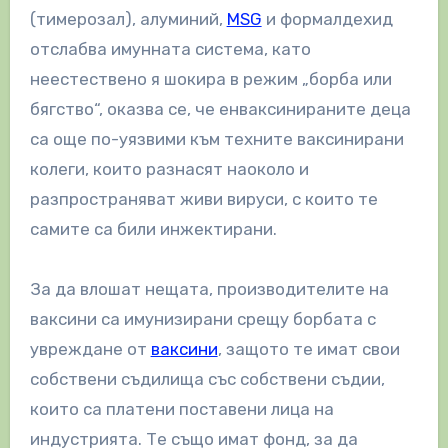
(тимерозал), алуминий,
MSG
и формалдехид
отслабва имунната система, като
неестествено я шокира в режим „борба или
бягство“, оказва се, че енваксинираните деца
са още по-уязвими към техните ваксинирани
колеги, които разнасят наоколо и
разпространяват живи вируси, с които те
самите са били инжектирани.
За да влошат нещата, производителите на
ваксини са имунизирани срещу борбата с
увреждане от
ваксини
, защото те имат свои
собствени съдилища със собствени съдии,
които са платени поставени лица на
индустрията. Те също имат фонд, за да