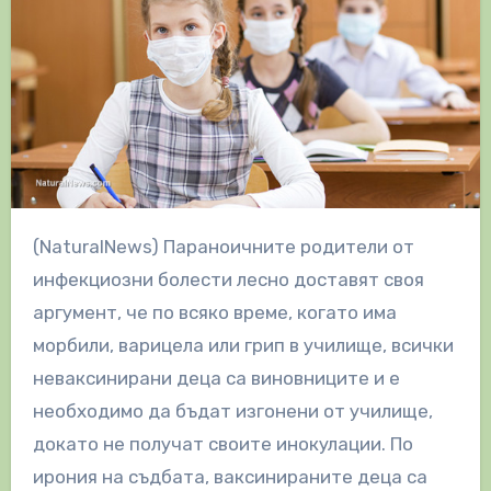
(NaturalNews) Параноичните родители от
инфекциозни болести лесно доставят своя
аргумент, че по всяко време, когато има
морбили, варицела или грип в училище, всички
неваксинирани деца са виновниците и е
необходимо да бъдат изгонени от училище,
докато не получат своите инокулации. По
ирония на съдбата, ваксинираните деца са