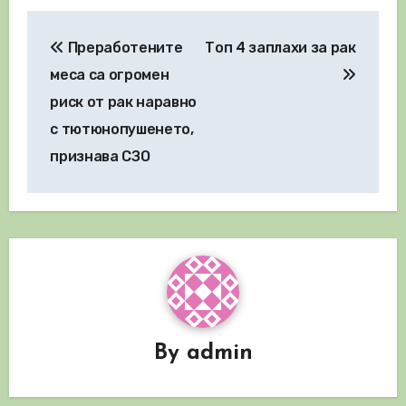
Навигация
Преработените
Топ 4 заплахи за рак
меса са огромен
риск от рак наравно
с тютюнопушенето,
признава СЗО
By
admin