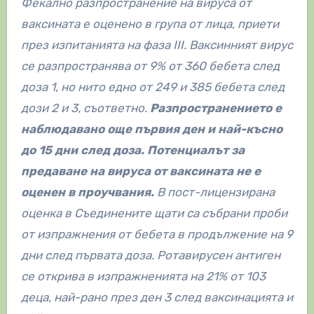
Фекално разпространение на вируса от
ваксината е оценено в група от лица, приети
през изпитанията на фаза III. Ваксинният вирус
се разпространява от 9% от 360 бебета след
доза 1, но нито едно от 249 и 385 бебета след
дози 2 и 3, съответно.
Разпространението е
наблюдавано още първия ден и най-късно
до 15 дни след доза. Потенциалът за
предаване на вируса от ваксината не е
оценен в проучвания.
В пост-лицензирана
оценка в Съединените щати са събрани проби
от изпражнения от бебета в продължение на 9
дни след първата доза. Ротавирусен антиген
се открива в изпражненията на 21% от 103
деца, най-рано през ден 3 след ваксинацията и