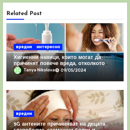
Related Post
вредни
интересно
Хигиенни навици, които могат да
причинят повече вреда, отколкото
полза
Tanya Nikolova
09/05/2024
вредни
5G антените причиняват на децата