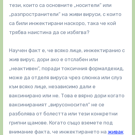
тези, които са основните „носители“ или
„разпространители“ на живи вируси, с които
са били инжектирани наскоро, така че кой
трябва наистина да се избягва?
Научен факт е, че всяко лице, инжектиранио с
жив вирус, дори ако е отслабен или
„неактивен“, поради токсичния формалдехид,
може да отделя вируса чрез слюнка или слуз
към всяко лице, независимо дали е
ваксинирано или не. Това е вярно дори когато
ваксинираният „вирусоносител“ не се
разболява от болестта или тези конкретни
грипни щамове. Когато също вземете под
внимание факта, че инжектирането на
живак