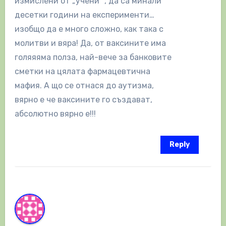
измислени от „учени“ , да са минали
десетки години на експерименти…
изобщо да е много сложно, как така с
молитви и вяра! Да, от ваксините има
голяяяма полза, най-вече за банковите
сметки на цялата фармацевтична
мафия. А що се отнася до аутизма,
вярно е че ваксините го създават,
абсолютно вярно е!!!
Reply