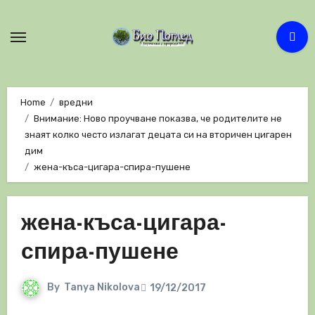
Skip
to
content
Home
вредни
Внимание: Ново проучване показва, че родителите не
знаят колко често излагат децата си на вторичен цигарен
дим
жена-къса-цигара-спира-пушене
жена-къса-цигара-
спира-пушене
By
Tanya Nikolova
19/12/2017