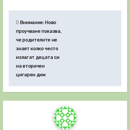
Навигация
Внимание: Ново
проучване показва,
че родителите не
знаят колко често
излагат децата си
на вторичен
цигарен дим