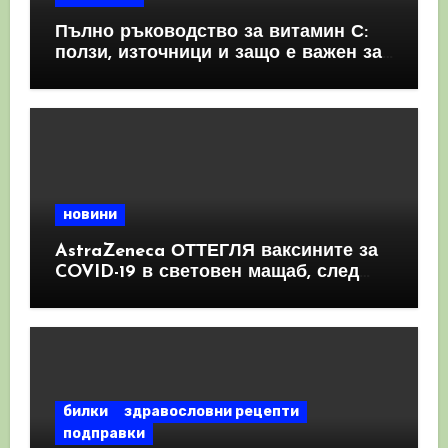
Пълно ръководство за витамин С:
ползи, източници и защо е важен за
имунната система
новини
AstraZeneca ОТТЕГЛЯ ваксините за
COVID-19 в световен мащаб, след
като призна, че те причиняват
КРЪВНИ съсиреци
билки
здравословни рецепти
подправки