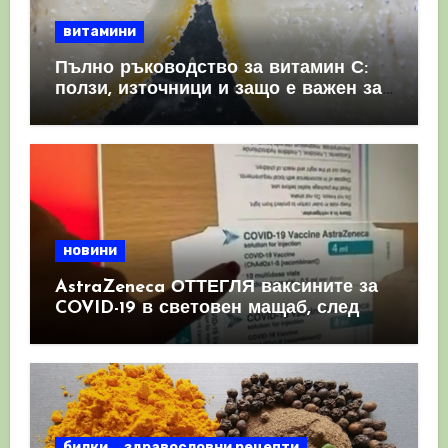
витамини
Пълно ръководство за витамин С:
ползи, източници и защо е важен за
имунната система
новини
AstraZeneca ОТТЕГЛЯ ваксините за
COVID-19 в световен мащаб, след
като призна, че те причиняват
КРЪВНИ съсиреци
билки
здравословни рецепти