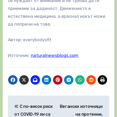
се нуждаят от внимание и не трябва да ги
приемаме за даденост. Движението е
естествена медицина, а враснал нокът може
да попречи на това.
Автор: everybodysfit
Източник:
naturalnewsblogs.com
Навигация
С по-висок риск
Вегански източници
от COVID-19 ли са
на протеини,