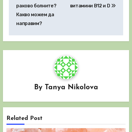
раково болните?
витамини B12 и D
Какво можем да
направим?
By
Tanya Nikolova
Related Post