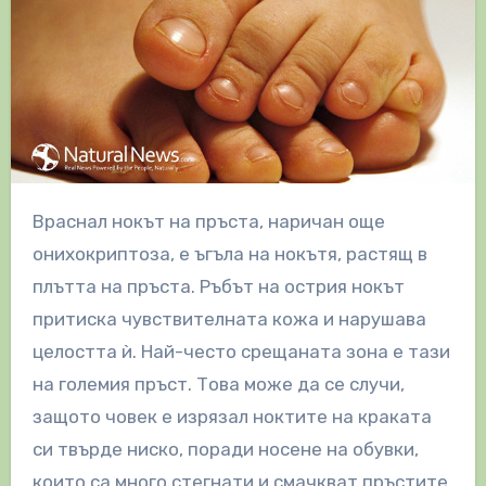
Враснал нокът на пръста, наричан още
онихокриптоза, е ъгъла на нокътя, растящ в
плътта на пръста. Ръбът на острия нокът
притиска чувствителната кожа и нарушава
целостта ѝ. Най-често срещаната зона е тази
на големия пръст. Това може да се случи,
защото човек е изрязал ноктите на краката
си твърде ниско, поради носене на обувки,
които са много стегнати и смачкват пръстите