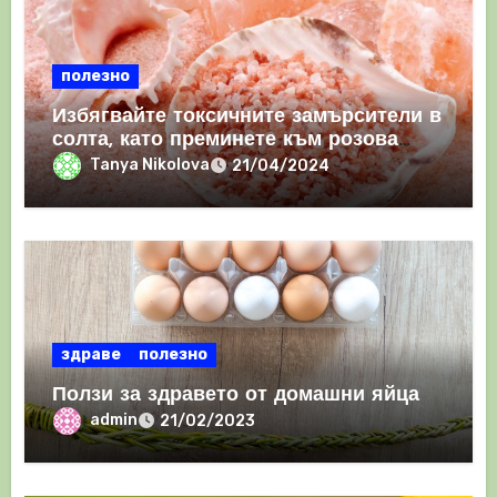
полезно
Избягвайте токсичните замърсители в
солта, като преминете към розова
хималайска сол
Tanya Nikolova
21/04/2024
здраве
полезно
Ползи за здравето от домашни яйца
admin
21/02/2023