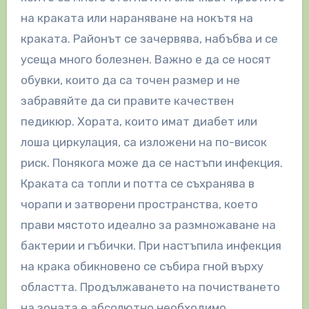
на краката или нараняване на нокътя на
краката. Районът се зачервява, набъбва и се
усеща много болезнен. Важно е да се носят
обувки, които да са точен размер и не
забравяйте да си правите качествен
педикюр. Хората, които имат диабет или
лоша циркулация, са изложени на по-висок
риск. Понякога може да се настъпи инфекция.
Краката са топли и потта се съхранява в
чорапи и затворени пространства, което
прави мястото идеално за размножаване на
бактерии и гъбички. При настъпила инфекция
на крака обикновено се събира гной върху
областта. Продължаването на почистването
на зоната е абсолютно необходимо.