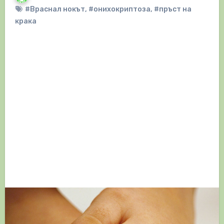
#Враснал нокът
,
#онихокриптоза
,
#пръст на
крака