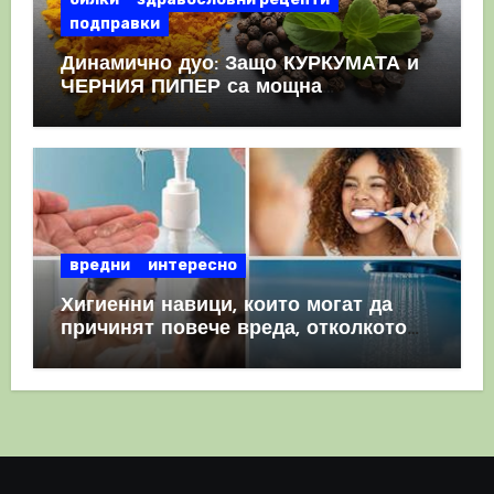
подправки
Динамично дуо: Защо КУРКУМАТА и
ЧЕРНИЯ ПИПЕР са мощна
комбинация
вредни
интересно
Хигиенни навици, които могат да
причинят повече вреда, отколкото
полза